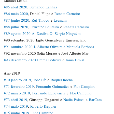
Manuel Lestón
#85 abril 2020
,
Fernando Lanhas
#86 maio 2020
, Daniel Filipe e
Renata Carneiro
#87 junho 2020
,
Rui Tinoco
e
Leunam
#88 julho 2020
,
Edweine Loureiro
e
Renata Carneiro
#89 agosto 2020
A. Dasilva O.
Sérgio Ninguém
#90 setembro 2020
Egito Gonçalves e Emerenciano
#91 outubro 2020 J. Alberto Oliveira e Manuela Barbosa
#92 novembro 2020 Sofia Moraes e José Alberto Mar
#93 dezembro 2020
Emma Pedreira
e
Inma Doval
Ano 2019
#70 janeiro 2019
,
José Efe
e
Raquel Rocha
#71 fevereiro 2019
,
Fernando Guimarães
e
Flor Campino
#72 março 2019
,
Fernando Echevarría
e
Flor Campino
#73 abril 2019
, Giuseppi Ungaretti e
Nadia Poltosi
e
BarCam
#74 maio 2019
,
Roberto Keppler
#75 junho 2019
,
Flor Campino