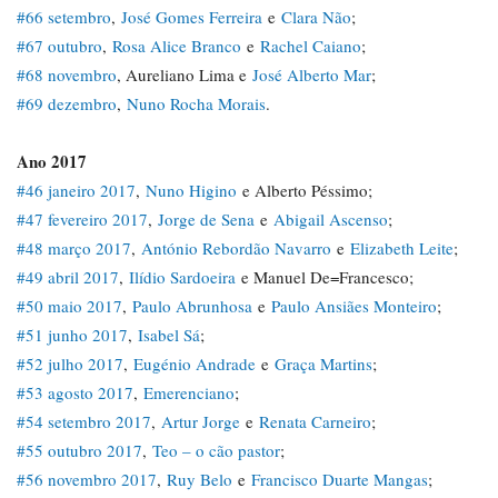
#66 setembro
,
José Gomes Ferreira
e
Clara Não
;
#67 outubro
,
Rosa Alice Branco
e
Rachel Caiano
;
#68 novembro
, Aureliano Lima e
José Alberto Mar
;
#69 dezembro
,
Nuno Rocha Morais
.
Ano 2017
#46 janeiro 2017
,
Nuno Higino
e Alberto Péssimo;
#47 fevereiro 2017
,
Jorge de Sena
e
Abigail Ascenso
;
#48 março 2017
,
António Rebordão Navarro
e
Elizabeth Leite
;
#49 abril 2017
,
Ilídio Sardoeira
e Manuel De=Francesco;
#50 maio 2017
,
Paulo Abrunhosa
e
Paulo Ansiães Monteiro
;
#51 junho 2017
,
Isabel Sá
;
#52 julho 2017
,
Eugénio Andrade
e
Graça Martins
;
#53 agosto 2017
,
Emerenciano
;
#54 setembro 2017
,
Artur Jorge
e
Renata Carneiro
;
#55 outubro 2017
,
Teo – o cão pastor
;
#56 novembro 2017
,
Ruy Belo
e
Francisco Duarte Mangas
;