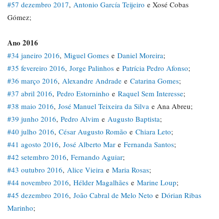
#57 dezembro 2017
,
Antonio García Teijeiro
e Xosé Cobas
Gómez;
Ano 2016
#34 janeiro 2016
,
Miguel Gomes
e
Daniel Moreira
;
#35 fevereiro 2016
,
Jorge Palinhos
e
Patrícia Pedro Afonso
;
#36 março 2016
,
Alexandre Andrade
e
Catarina Gomes
;
#37 abril 2016
,
Pedro Estorninho
e
Raquel Sem Interesse
;
#38 maio 2016
,
José Manuel Teixeira da Silva
e Ana Abreu;
#39 junho 2016
,
Pedro Alvim
e
Augusto Baptista
;
#40 julho 2016
,
César Augusto Romão
e
Chiara Leto
;
#41 agosto 2016
,
José Alberto Mar
e
Fernanda Santos
;
#42 setembro 2016
,
Fernando Aguiar
;
#43 outubro 2016
,
Alice Vieira
e
Maria Rosas
;
#44 novembro 2016
,
Hélder Magalhães
e
Marine Loup
;
#45 dezembro 2016
,
João Cabral de Melo Neto
e
Dórian Ribas
Marinho
;