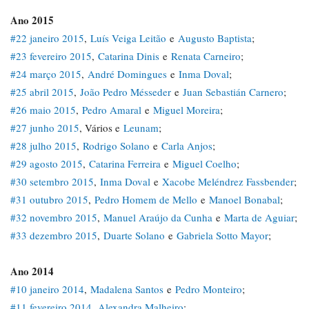
Ano 2015
#22 janeiro 2015
,
Luís Veiga Leitão
e
Augusto Baptista
;
#23 fevereiro 2015
,
Catarina Dinis
e
Renata Carneiro
;
#24 março 2015
,
André Domingues
e
Inma Doval
;
#25 abril 2015
,
João Pedro Mésseder
e
Juan Sebastián Carnero
;
#26 maio 2015
,
Pedro Amaral
e
Miguel Moreira
;
#27 junho 2015
, Vários e
Leunam
;
#28 julho 2015
,
Rodrigo Solano
e
Carla Anjos
;
#29 agosto 2015
,
Catarina Ferreira
e
Miguel Coelho
;
#30 setembro 2015
,
Inma Doval
e
Xacobe Meléndrez Fassbender
;
#31 outubro 2015
,
Pedro Homem de Mello
e
Manoel Bonabal
;
#32 novembro 2015
,
Manuel Araújo da Cunha
e
Marta de Aguiar
;
#33 dezembro 2015
,
Duarte Solano
e
Gabriela Sotto Mayor
;
Ano 2014
#10 janeiro 2014
,
Madalena Santos
e
Pedro Monteiro
;
#11 fevereiro 2014
,
Alexandra Malheiro
;