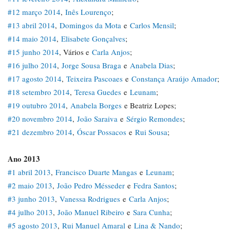
#12 março 2014
,
Inês Lourenço
;
#13 abril 2014
,
Domingos da Mota
e
Carlos Mensil
;
#14 maio 2014
,
Elisabete Gonçalves
;
#15 junho 2014
, Vários e
Carla Anjos
;
#16 julho 2014
,
Jorge Sousa Braga
e
Anabela Dias
;
#17 agosto 2014
,
Teixeira Pascoaes
e
Constança Araújo Amador
;
#18 setembro 2014
,
Teresa Guedes
e
Leunam
;
#19 outubro 2014
,
Anabela Borges
e Beatriz Lopes;
#20 novembro 2014
,
João Saraiva
e
Sérgio Remondes
;
#21 dezembro 2014
,
Óscar Possacos
e
Rui Sousa
;
Ano 2013
#1 abril 2013
,
Francisco Duarte Mangas
e
Leunam
;
#2 maio 2013
,
João Pedro Mésseder
e
Fedra Santos
;
#3 junho 2013
,
Vanessa Rodrigues
e
Carla Anjos
;
#4 julho 2013
,
João Manuel Ribeiro
e
Sara Cunha
;
#5 agosto 2013
,
Rui Manuel Amaral
e
Lina & Nando
;