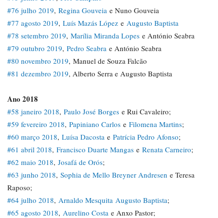
#76 julho 2019
,
Regina Gouveia
e Nuno Gouveia
#77 agosto 2019
,
Luís Mazás López
e
Augusto Baptista
#78 setembro 2019
,
Marília Miranda Lopes
e António Seabra
#79 outubro 2019
,
Pedro Seabra
e António Seabra
#80 novembro 2019
, Manuel de Souza Falcão
#81 dezembro 2019
, Alberto Serra e Augusto Baptista
Ano 2018
#58 janeiro 2018
,
Paulo José Borges
e Rui Cavaleiro;
#59 fevereiro 2018
,
Papiniano Carlos
e
Filomena Martins
;
#60 março 2018
,
Luísa Dacosta
e
Patrícia Pedro Afonso
;
#61 abril 2018
,
Francisco Duarte Mangas
e
Renata Carneiro
;
#62 maio 2018
,
Josafá de Orós
;
#63 junho 2018
,
Sophia de Mello Breyner Andresen
e Teresa
Raposo;
#64 julho 2018
,
Arnaldo Mesquita
Augusto Baptista
;
#65 agosto 2018
,
Aurelino Costa
e Anxo Pastor;