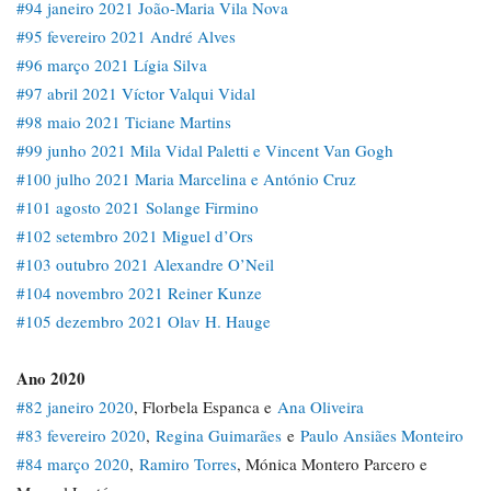
#94 janeiro 2021 João-Maria Vila Nova
#95 fevereiro 2021 André Alves
#96 março 2021 Lígia Silva
#97 abril 2021 Víctor Valqui Vidal
#98 maio 2021 Ticiane Martins
#99 junho 2021 Mila Vidal Paletti e Vincent Van Gogh
#100 julho 2021 Maria Marcelina e António Cruz
#101 agosto 2021 Solange Firmino
#102 setembro 2021 Miguel d’Ors
#103 outubro 2021 Alexandre O’Neil
#104 novembro 2021 Reiner Kunze
#105 dezembro 2021 Olav H. Hauge
Ano 2020
#82 janeiro 2020
, Florbela Espanca e
Ana Oliveira
#83 fevereiro 2020
,
Regina Guimarães
e
Paulo Ansiães Monteiro
#84 março 2020
,
Ramiro Torres
, Mónica Montero Parcero e