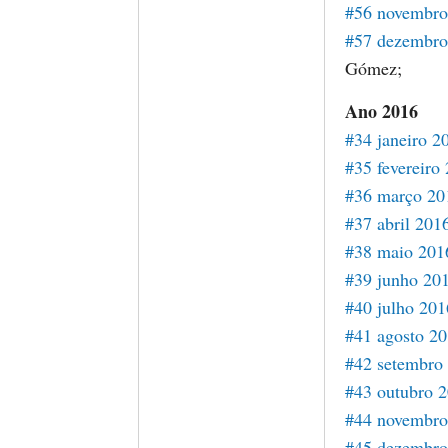
#56 novembro
#57 dezembro
Gómez;
Ano 2016
#34 janeiro 2
#35 fevereiro
#36 março 20
#37 abril 201
#38 maio 201
#39 junho 20
#40 julho 201
#41 agosto 2
#42 setembro
#43 outubro 
#44 novembro
#45 dezembro