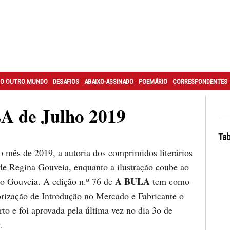
O OUTRO MUNDO
DESAFIOS
ABAIXO-ASSINADO
POEMÁRIO
CORRESPONDENTES
A de Julho 2019
Tab
mês de 2019, a autoria dos comprimidos literários
 de Regina Gouveia, enquanto a ilustração coube ao
A BULA
no Gouveia. A edição n.º 76 de
tem como
torização de Introdução no Mercado e Fabricante o
to e foi aprovada pela última vez no dia 3o de
.