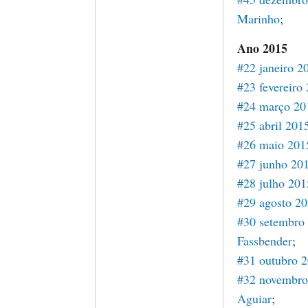
Marinho
;
Ano 2015
#22 janeiro 2
#23 fevereiro
#24 março 20
#25 abril 201
#26 maio 201
#27 junho 20
#28 julho 201
#29 agosto 2
#30 setembro
Fassbender
;
#31 outubro 
#32 novembro
Aguiar
;