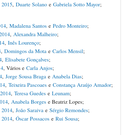
 2015
,
Duarte Solano
e
Gabriela Sotto Mayor
;
014
,
Madalena Santos
e
Pedro Monteiro
;
 2014
,
Alexandra Malheiro
;
14
,
Inês Lourenço
;
4
,
Domingos da Mota
e
Carlos Mensil
;
4
,
Elisabete Gonçalves
;
14
, Vários e
Carla Anjos
;
4
,
Jorge Sousa Braga
e
Anabela Dias
;
014
,
Teixeira Pascoaes
e
Constança Araújo Amador
;
 2014
,
Teresa Guedes
e
Leunam
;
2014
,
Anabela Borges
e Beatriz Lopes;
 2014
,
João Saraiva
e
Sérgio Remondes
;
 2014
,
Óscar Possacos
e
Rui Sousa
;