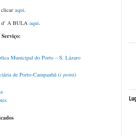
 clicar
aqui
.
m d’ A BULA
aqui
.
 Serviço:
blica Municipal do Porto – S. Lázaro
viária de Porto-Campanhã (
i
point)
ia
Lug
tes
icados