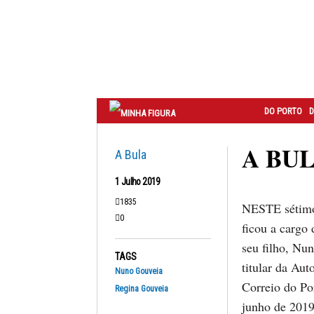
Correio
do
Porto
DO PORTO
D
A BUL
A Bula
1 Julho 2019
1835
NESTE sétimo 
0
ficou a cargo
seu filho, Nu
TAGS
titular da Au
Nuno Gouveia
Correio do Por
Regina Gouveia
junho de 2019