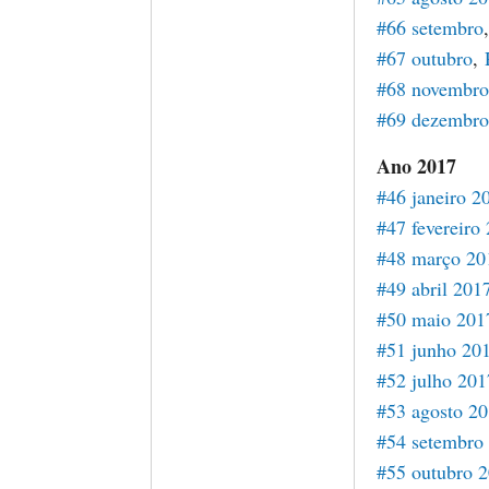
#66 setembro
#67 outubro
,
#68 novembro
#69 dezembro
Ano 2017
#46 janeiro 2
#47 fevereiro
#48 março 20
#49 abril 201
#50 maio 201
#51 junho 20
#52 julho 201
#53 agosto 2
#54 setembro
#55 outubro 