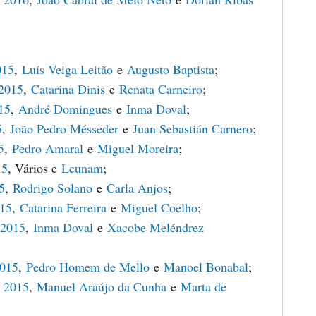
015
,
Luís Veiga Leitão
e
Augusto Baptista
;
 2015
,
Catarina Dinis
e
Renata Carneiro
;
15
,
André Domingues
e
Inma Doval
;
5
,
João Pedro Mésseder
e
Juan Sebastián Carnero
;
5
,
Pedro Amaral
e
Miguel Moreira
;
15
, Vários e
Leunam
;
5
,
Rodrigo Solano
e
Carla Anjos
;
015
,
Catarina Ferreira
e
Miguel Coelho
;
 2015
,
Inma Doval
e
Xacobe Meléndrez
2015
,
Pedro Homem de Mello
e
Manoel Bonabal
;
 2015
,
Manuel Araújo da Cunha
e
Marta de