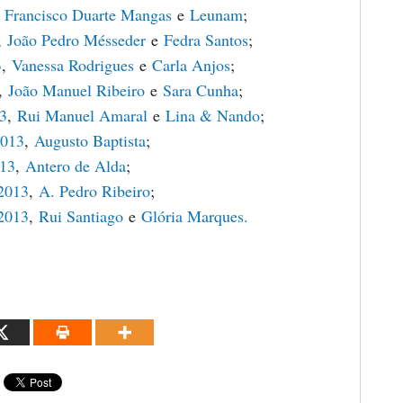
,
Francisco Duarte Mangas
e
Leunam
;
,
João Pedro Mésseder
e
Fedra Santos
;
3
,
Vanessa Rodrigues
e
Carla Anjos
;
,
João Manuel Ribeiro
e
Sara Cunha
;
13
,
Rui Manuel Amaral
e
Lina & Nando
;
2013
,
Augusto Baptista
;
013
,
Antero de Alda
;
2013
,
A. Pedro Ribeiro
;
2013
,
Rui Santiago
e
Glória Marques.