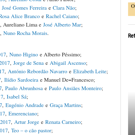
O
,
José Gomes Ferreira
e
Clara Não
;
Rosa Alice Branco
e
Rachel Caiano
;
, Aureliano Lima e
José Alberto Mar
;
,
Nuno Rocha Morais
.
Re
017
,
Nuno Higino
e Alberto Péssimo;
 2017
,
Jorge de Sena
e
Abigail Ascenso
;
17
,
António Rebordão Navarro
e
Elizabeth Leite
;
7
,
Ilídio Sardoeira
e Manuel De=Francesco;
7
,
Paulo Abrunhosa
e
Paulo Ansiães Monteiro
;
17
,
Isabel Sá
;
7
,
Eugénio Andrade
e
Graça Martins
;
017
,
Emerenciano
;
 2017
,
Artur Jorge
e
Renata Carneiro
;
2017
,
Teo – o cão pastor
;