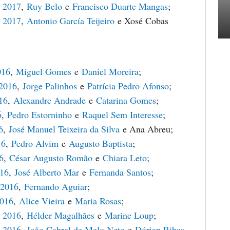
 2017
,
Ruy Belo
e
Francisco Duarte Mangas
;
 2017
,
Antonio García Teijeiro
e Xosé Cobas
016
,
Miguel Gomes
e
Daniel Moreira
;
 2016
,
Jorge Palinhos
e
Patrícia Pedro Afonso
;
16
,
Alexandre Andrade
e
Catarina Gomes
;
6
,
Pedro Estorninho
e
Raquel Sem Interesse
;
6
,
José Manuel Teixeira da Silva
e Ana Abreu;
16
,
Pedro Alvim
e
Augusto Baptista
;
6
,
César Augusto Romão
e
Chiara Leto
;
016
,
José Alberto Mar
e
Fernanda Santos
;
 2016
,
Fernando Aguiar
;
2016
,
Alice Vieira
e
Maria Rosas
;
 2016
,
Hélder Magalhães
e
Marine Loup
;
 2016
,
João Cabral de Melo Neto
e
Dórian Ribas