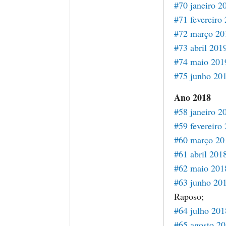
#70 janeiro 2
#71 fevereiro
#72 março 20
#73 abril 201
#74 maio 201
#75 junho 20
Ano 2018
#58 janeiro 2
#59 fevereiro
#60 março 20
#61 abril 201
#62 maio 201
#63 junho 20
Raposo;
#64 julho 201
#65 agosto 2