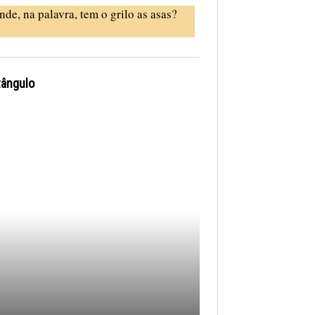
nde, na palavra, tem o grilo as asas?
tângulo