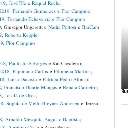
019
,
José Efe
e
Raquel Rocha
 2019
,
Fernando Guimarães
e
Flor Campino
19
,
Fernando Echevarría
e
Flor Campino
9
, Giuseppi Ungaretti e
Nadia Poltosi
e
BarCam
9
,
Roberto Keppler
19
,
Flor Campino
018
,
Paulo José Borges
e Rui Cavaleiro;
 2018
,
Papiniano Carlos
e
Filomena Martins
;
18
,
Luísa Dacosta
e
Patrícia Pedro Afonso
;
8
,
Francisco Duarte Mangas
e
Renata Carneiro
;
Ru
8
,
Josafá de Orós
;
18
,
Sophia de Mello Breyner Andresen
e Teresa
8
,
Arnaldo Mesquita
Augusto Baptista
;
018
,
Aurelino Costa
e Anxo Pastor;