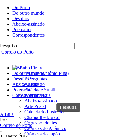
Do Porto
Do outro mundo
Desafios
Abaixo-assinado
Poemário
Correspondentes
Pesquisa
Correio do Porto
Do Porto
Do outro mundo
(Manuel António Pina)
Desafios
7 Perguntas
Abaixo-assinado
A Bula
Poemário
A Cidade Subtil
Correspondentes
A Minha Rua
Abaixo-assinado
Arte Postal
Calendário Ilustrado
A Bula
Chama-lhe bruxo!
Por
Correspondentes
Correio do Porto
Crónicas do Atlântico
-
Crónicas do Japão
1 Janeiro 2014