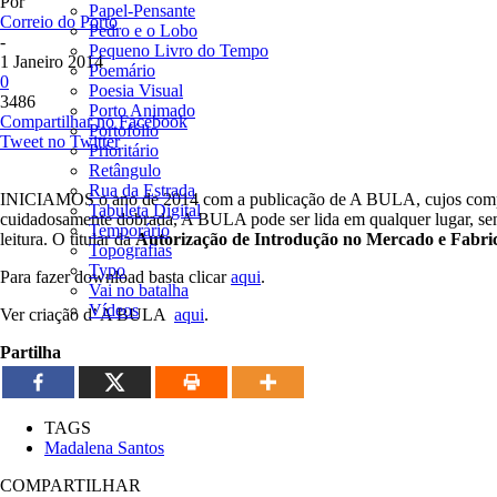
Por
Papel-Pensante
Correio do Porto
Pedro e o Lobo
-
Pequeno Livro do Tempo
1 Janeiro 2014
Poemário
0
Poesia Visual
3486
Porto Animado
Compartilhar no Facebook
Portofólio
Tweet no Twitter
Prioritário
Retângulo
Rua da Estrada
INICIAMOS o ano de 2014 com a publicação de A BULA, cujos compr
Tabuleta Digital
cuidadosamente dobrada, A BULA pode ser lida em qualquer lugar, send
Temporário
leitura. O titular da
Autorização de Introdução no Mercado e Fabric
Topografias
Typo
Para fazer download basta clicar
aqui
.
Vai no batalha
Vídeos
Ver criação d’ A BULA
aqui
.
Partilha
TAGS
Madalena Santos
COMPARTILHAR