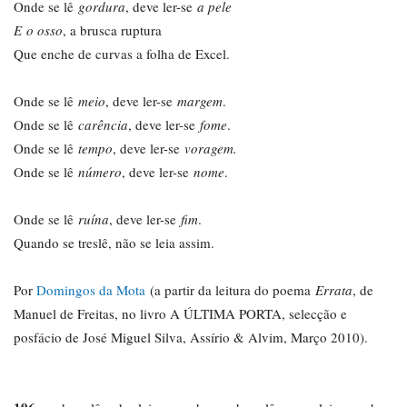
Onde se lê
gordura
, deve ler-se
a pele
E o osso
, a brusca ruptura
Que enche de curvas a folha de Excel.
Onde se lê
meio
, deve ler-se
margem
.
Onde se lê
carência
, deve ler-se
fome
.
Onde se lê
tempo
, deve ler-se
voragem.
Onde se lê
número
, deve ler-se
nome
.
Onde se lê
ruína
, deve ler-se
fim
.
Quando se treslê, não se leia assim.
Por
Domingos da Mota
(a partir da leitura do poema
Errata
, de
Manuel de Freitas, no livro A ÚLTIMA PORTA, selecção e
posfácio de José Miguel Silva, Assírio & Alvim, Março 2010).