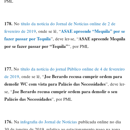
PML
178.
No
título da notícia do Jornal de Notícias online de 2 de
ASAE apreende “Mequila” por se
fevereiro de 2019
, onde se lê, “
fazer passar por Tequila
ASAE apreende Mequila
”, deve ler-se, “
por se fazer passar por “Tequila”
”, por PML
177.
No
título da notícia do jornal Público
online de 4 de fevereiro
Joe Berardo recusa cumprir ordem para
de 2019
, onde se lê, “
demolir WC com vista para Palácio das Necessidades
”, deve ler-
Joe Berardo recusa cumprir ordem para demolir o seu
se, “
Palácio das Necessidades
”, por PML
176.
Na
infografia do Jornal de Notícias
publicada online no dia
30 de janeiro de 2019, relativa ao estacionamento pago na zona