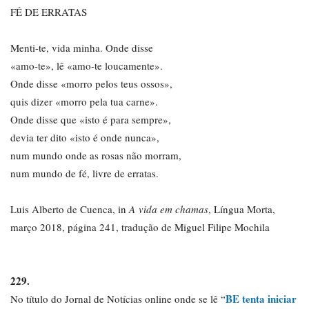
FÉ DE ERRATAS
Menti-te, vida minha. Onde disse
«amo-te», lê «amo-te loucamente».
Onde disse «morro pelos teus ossos»,
quis dizer «morro pela tua carne».
Onde disse que «isto é para sempre»,
devia ter dito «isto é onde nunca»,
num mundo onde as rosas não morram,
num mundo de fé, livre de erratas.
Luis Alberto de Cuenca, in
A vida em chamas
, Língua Morta,
março 2018, página 241, tradução de Miguel Filipe Mochila
229.
BE tenta iniciar
No título do Jornal de Notícias online onde se lê “