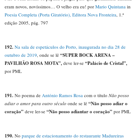
eram novos, novíssimos… O velho era eu! por
Mario Quintana
in
Poesia Completa (Porta Giratório), Editora Nova Fronteira
, 1.ª
edição 2005, pág. 797
192.
Na sala de espetáculos do Porto, inaugurada no dia 28 de
“SUPER BOCK ARENA –
outubro de 2019
, onde se lê
PAVILHÃO ROSA MOTA”,
“Palácio de Cristal”,
deve ler-se
por PML
191.
No poema de
António Ramos Rosa
com o título
Não posso
“Não posso adiar o
adiar o amor para outro século
onde se lê
coração”
“Não posso adiantar o coração”
deve ler-se
por PML
190.
No
parque de estacionamento do restaurante Madureiras