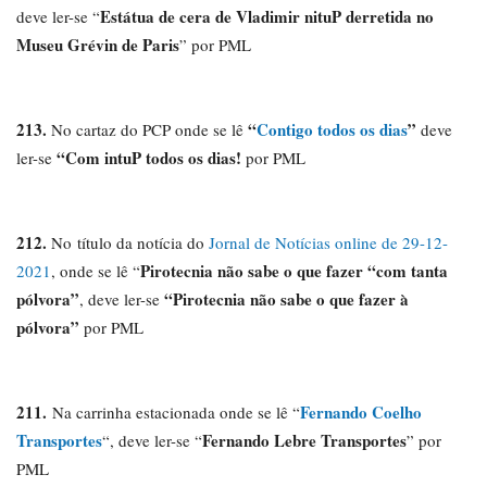
Estátua de cera de Vladimir nituP derretida no
deve ler-se “
Museu Grévin de Paris
” por PML
213.
“
Contigo todos os dias
”
No cartaz do PCP onde se lê
deve
“Com intuP todos os dias!
ler-se
por PML
212.
No título da notícia do
Jornal de Notícias online de 29-12-
Pirotecnia não sabe o que fazer “com tanta
2021
, onde se lê “
pólvora”
“Pirotecnia não sabe o que fazer à
, deve ler-se
pólvora”
por PML
211.
Fernando Coelho
Na carrinha estacionada onde se lê “
Transportes
Fernando Lebre Transportes
“, deve ler-se “
” por
PML