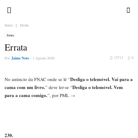
Inicio
Errata
Errata
Errata
13713
0
Por
Jaime Neto
-
1 Agosto 2026
Desliga o telemóvel. Vai para a
No anúncio da FNAC onde se lê “
cama com um livro.
Desliga o telemóvel. Vem
” deve ler-se “
para a cama comigo.
”, por PML
→
230.