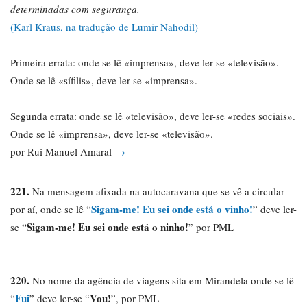
determinadas com segurança.
(Karl Kraus, na tradução de Lumir Nahodil)
Primeira errata: onde se lê «imprensa», deve ler-se «televisão».
Onde se lê «sífilis», deve ler-se «imprensa».
Segunda errata: onde se lê «televisão», deve ler-se «redes sociais».
Onde se lê «imprensa», deve ler-se «televisão».
por Rui Manuel Amaral
→
221.
Na mensagem afixada na autocaravana que se vê a circular
Sigam-me! Eu sei onde está o vinho!
por aí, onde se lê “
” deve ler-
Sigam-me! Eu sei onde está o ninho!
se “
” por PML
220.
No nome da agência de viagens sita em Mirandela onde se lê
Fui
Vou!
“
” deve ler-se “
”, por PML