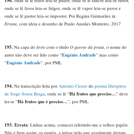
196.
onde se lê redor leia-se pudor, onde se lê rancor leia-se rubor,
onde se lê favor leia-se fulgor, onde se lê vapor leia-se pavor e
onde se lê pastor leia-se impostor. Por Regina Guimarães in
Errata
, com ideia e desenho de Paulo Ansiães Monteiro, 2017
195.
Na capa do livro com o título
O garoto da praia
, o nome do
Engénio Andrade
autor não deve ser lido como “
” mas como
Eugénio Andrade
“
”, por PML
194.
Na transcrição feita por
Antonio Cicero
do
poema Dióspiros
Há frutos que preciso…
de Jorge Sousa Braga
, onde se lê “
” deve
Há frutos que é preciso…
ler-se “
”, por PML
193.
Errata
: Linhas acima, comecei referindo-me a velhos papéis.
Não é bem assim: os papéis, a julgar pelo que geralmente diziam,