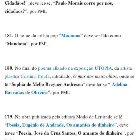
Cidadãos!
Paulo Morais corre por nós,
”, deve ler-se, “
cidadãos?
”, por PML
181.
Madonna
O nome da artista pop “
” deve ser lido como
Mandona
“
“, por PML
180.
No final do
poema afixado na exposição UTOPIA
, da
artista
plástica Cristina Troufa
, intitulado,
O mar dos meus olhos
, onde se
Sophia de Mello Breyner Andresen
Adelina
lê “
” deve ler-se “
Barradas de Oliveira
”,
por PML
179.
Na obra publicada pela editora Modo de Ler onde se lê
Poesia, Eugénio de Andrade, Os amantes do dinheiro
“
”, deve
Poesia, José da Cruz Santos, O amante do dinheiro
ler-se “
”, por