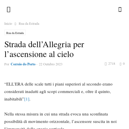
Inicio
Rua da Estrada
Rua da Estrada
Strada dell’Allegria per
l’ascensione al cielo
2718
0
Por
Correio do Porto
-
22 Outubro 2023
“ELL’ERA delle scale tutti i piani superiori al secondo erano
considerati inadatti agli scopi commerciali e, oltre il quinto,
inabitabili”
[1]
.
Nella stessa misura in cui una strada evoca una sconfinata
possibilità di movimento orizzontale, l’ascensore suscita in noi
l’immensità dello spazio verticale.