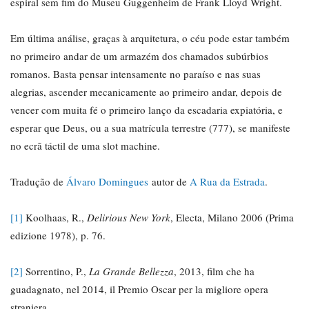
espiral sem fim do Museu Guggenheim de Frank Lloyd Wright.
Em última análise, graças à arquitetura, o céu pode estar também
no primeiro andar de um armazém dos chamados subúrbios
romanos. Basta pensar intensamente no paraíso e nas suas
alegrias, ascender mecanicamente ao primeiro andar, depois de
vencer com muita fé o primeiro lanço da escadaria expiatória, e
esperar que Deus, ou a sua matrícula terrestre (777), se manifeste
no ecrã táctil de uma slot machine.
Tradução de
Álvaro Domingues
autor de
A Rua da Estrada
.
[1]
Koolhaas, R.,
Delirious New York
, Electa, Milano 2006 (Prima
edizione 1978), p. 76.
[2]
Sorrentino, P.,
La Grande Bellezza
, 2013, film che ha
guadagnato, nel 2014, il Premio Oscar per la migliore opera
straniera.