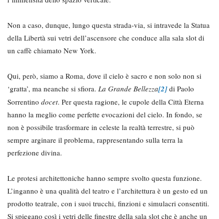
Non a caso, dunque, lungo questa strada-via, si intravede la Statua
della Libertà sui vetri dell’ascensore che conduce alla sala slot di
un caffè chiamato New York.
Qui, però, siamo a Roma, dove il cielo è sacro e non solo non si
‘gratta’, ma neanche si sfiora.
La Grande Bellezza
[2]
di Paolo
Sorrentino
docet
. Per questa ragione, le cupole della Città Eterna
hanno la meglio come perfette evocazioni del cielo. In fondo, se
non è possibile trasformare in celeste la realtà terrestre, si può
sempre arginare il problema, rappresentando sulla terra la
perfezione divina.
Le protesi architettoniche hanno sempre svolto questa funzione.
L’inganno è una qualità del teatro e l’architettura è un gesto ed un
prodotto teatrale, con i suoi trucchi, finzioni e simulacri consentiti.
Si spiegano così i vetri delle finestre della sala slot che è anche un