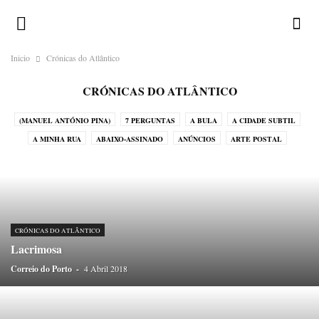
Inicio
Crónicas do Atlântico
CRÓNICAS DO ATLÂNTICO
(MANUEL ANTÓNIO PINA)
7 PERGUNTAS
A BULA
A CIDADE SUBTIL
A MINHA RUA
ABAIXO-ASSINADO
ANÚNCIOS
ARTE POSTAL
CALENDÁRIO ILUSTRADO
CHAMA-LHE BRUXO!
CORRESPONDENTES
CRÓNICAS DO ATLÂNTICO
CRÓNICAS DO JAPÃO
CRÓNICAS DO NADA
DESAFIOS
DEVOCIONÁRIO DA TERRA
DICIOPORTO
DO OUTRO MUNDO
DO PORTO
ENIGMATÓGRAFO
ERRATA
CRÓNICAS DO ATLÂNTICO
GALERIA
GREGUERÍAS
HISTÓRIAS EM POSTAIS
Lacrimosa
HISTÓRIAS SEM INTERESSE
HOMO ONOMATOPAICO
Correio do Porto
-
4 Abril 2018
HUMORO SAPIENS
LEGENDAS
LUGAR DE ESTILO
LUGARES-COMUNS
MÉDIA
MENU
MIRADOURO
NA PELE DO LOBO
O HOMEM DO SACO DE CABEDAL
OBITUÁRIO