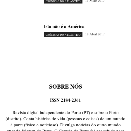
15 Maio 2017
CRÓNICAS DO ATLÂNTICO
Isto não é a América
18 Abril 2017
CRÓNICAS DO ATLÂNTICO
SOBRE NÓS
ISSN 2184-2361
Revista digital independente do Porto (PT) e sobre o Porto
(distrito). Conta histórias de vida (pessoas e coisas) de um mundo
à parte (físico e noticioso). Divulga notícias do outro mundo
quando falarem do Porto. O Correio do Porto foi concebido para