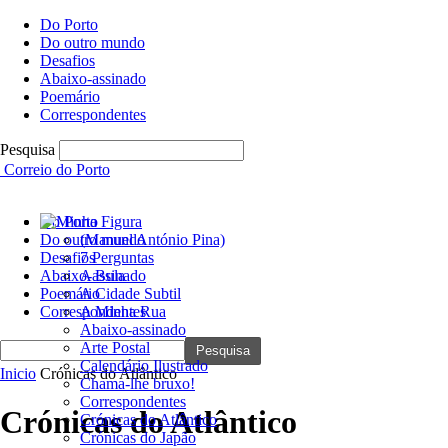
Do Porto
Do outro mundo
Desafios
Abaixo-assinado
Poemário
Correspondentes
Pesquisa
Correio do Porto
Do Porto
Do outro mundo
(Manuel António Pina)
Desafios
7 Perguntas
Abaixo-assinado
A Bula
Poemário
A Cidade Subtil
Correspondentes
A Minha Rua
Abaixo-assinado
Arte Postal
Calendário Ilustrado
Inicio
Crónicas do Atlântico
Chama-lhe bruxo!
Correspondentes
Crónicas do Atlântico
Crónicas do Atlântico
Crónicas do Japão