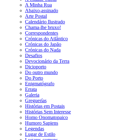
A Minha Rua
Abaixo-assinado
Arte Postal
Calendário Ilustrado
Chama-lhe bruxo!
Correspondentes
Crónicas do Atlântico
Crónicas do Japão
Crónicas do Nada
Desafios
Devocionário da Terra
Dicioporto
Do outro mundo
Do Porto
Enigmatógrafo
Errata
Galeria
Greguerías
Histórias em Postais
Histórias Sem Interesse
Homo Onomatopaico
Humoro Sapiens
Legendas
Lugar de Estilo
Lugares-comuns