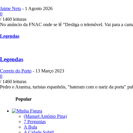
Jaime Neto
-
1 Agosto 2026
0
/ 1460 leituras
No anúncio da FNAC onde se lê “Desliga o telemóvel. Vai para a cama
Legendas
Legendas
Correio do Porto
-
13 Março 2023
0
/ 1460 leituras
Pedro e Arantxa, turistas espanhóis, "bateram com o nariz da porta" pub
Popular
(Manuel António Pina)
7 Perguntas
A Bula
A Cidade Subtil