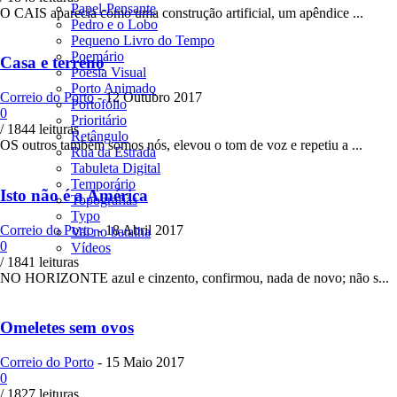
Papel-Pensante
O CAIS aparecia como uma construção artificial, um apêndice ...
Pedro e o Lobo
Pequeno Livro do Tempo
Poemário
Casa e terreno
Poesia Visual
Porto Animado
Correio do Porto
-
12 Outubro 2017
Portofólio
0
Prioritário
/ 1844 leituras
Retângulo
OS outros também somos nós, elevou o tom de voz e repetiu a ...
Rua da Estrada
Tabuleta Digital
Temporário
Isto não é a América
Topografias
Typo
Correio do Porto
-
18 Abril 2017
Vai no batalha
0
Vídeos
/ 1841 leituras
NO HORIZONTE azul e cinzento, confirmou, nada de novo; não s...
Omeletes sem ovos
Correio do Porto
-
15 Maio 2017
0
/ 1827 leituras