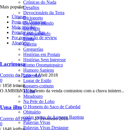
Crónicas do Nada
Mais popular
Desafios
Devocionário da Terra
Últimas
Dicioporto
Posts em Destaque
Do outro mundo
Mais popular
Do Porto
Popular por 7 dias
Enigmatógrafo
Por pontuação de review
Errata
Aleatório
Galeria
Greguerías
Histórias em Postais
Histórias Sem Interesse
Lacrimosa
Homo Onomatopaico
Humoro Sapiens
Correio do Porto
-
4 Abril 2018
Legendas
0
Lugar de Estilo
/ 1858 leituras
Lugares-comuns
O AMBIENTE bafiento da venda contrastou com a chuva ininterr...
Média
Miradouro
Na Pele do Lobo
O Homem do Saco de Cabedal
Uma ilha
Obituário
ondas curtas de Augusto Baptista
Correio do Porto
-
27 Fevereiro 2018
Palavras Vivas
0
Palavras Vivas Destaque
/ 1848 leituras