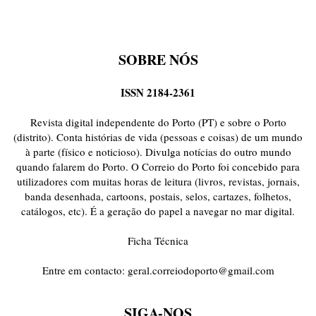
ONDAS CURTAS
PALAVRAS VIVAS
PALAVRAS VIVAS DESTAQUE
PAPEL-PENSANTE
PEDRO E O LOBO
PEQUENO LIVRO DO TEMPO
POEMÁRIO
POESIA VISUAL
PORTO ANIMADO
PORTOFÓLIO
SOBRE NÓS
PRIORITÁRIO
RETÂNGULO
RUA DA ESTRADA
SEM CATEGORIA
TABULETA DIGITAL
TEMPORÁRIO
TOPOGRAFIAS
TYPO
ISSN 2184-2361
VAI NO BATALHA
VÍDEOS
Revista digital independente do Porto (PT) e sobre o Porto
(distrito). Conta histórias de vida (pessoas e coisas) de um mundo
à parte (físico e noticioso). Divulga notícias do outro mundo
quando falarem do Porto. O Correio do Porto foi concebido para
utilizadores com muitas horas de leitura (livros, revistas, jornais,
banda desenhada, cartoons, postais, selos, cartazes, folhetos,
catálogos, etc). É a geração do papel a navegar no mar digital.
Ficha Técnica
Entre em contacto:
geral.correiodoporto@gmail.com
SIGA-NOS