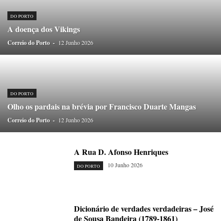
ONDAS CURTAS
PALAVRAS VIVAS
PALAVRAS VIVAS DESTAQUE
PAPEL-PENSANTE
PEDRO E O LOBO
PEQUENO LIVRO DO TEMPO
DO PORTO
A doença dos Vikings
POEMÁRIO
POESIA VISUAL
PORTO ANIMADO
PORTOFÓLIO
Correio do Porto
PRIORITÁRIO
-
12 Junho 2026
RETÂNGULO
RUA DA ESTRADA
SEM CATEGORIA
TABULETA DIGITAL
TEMPORÁRIO
TOPOGRAFIAS
TYPO
VAI NO BATALHA
VÍDEOS
DO PORTO
Olho os pardais na brévia por Francisco Duarte Mangas
Correio do Porto
-
12 Junho 2026
A Rua D. Afonso Henriques
10 Junho 2026
DO PORTO
Dicionário de verdades verdadeiras – José
de Sousa Bandeira (1789-1861)