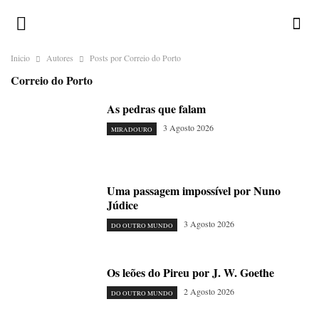
Inicio
Autores
Posts por Correio do Porto
Correio do Porto
As pedras que falam
3 Agosto 2026
MIRADOURO
Uma passagem impossível por Nuno
Júdice
3 Agosto 2026
DO OUTRO MUNDO
Os leões do Pireu por J. W. Goethe
2 Agosto 2026
DO OUTRO MUNDO