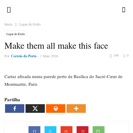
Inicio
Lugar de Estilo
Lugar de Estilo
Make them all make this face
196
0
Por
Correio do Porto
-
1 Maio 2026
Cartaz afixada numa parede perto da Basílica do Sacré-Cœur de
Montmartre, Paris
Partilha