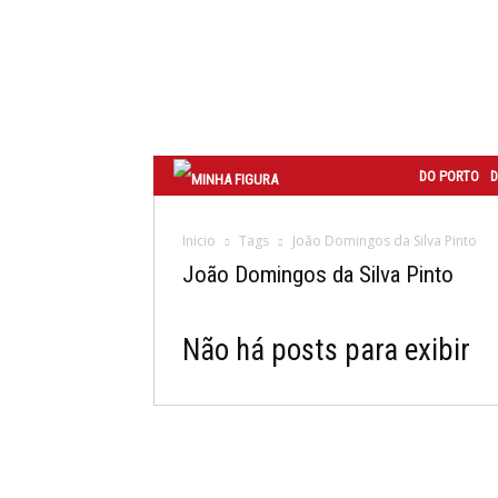
Correio
do
Porto
DO PORTO
D
Inicio
Tags
João Domingos da Silva Pinto
João Domingos da Silva Pinto
Não há posts para exibir