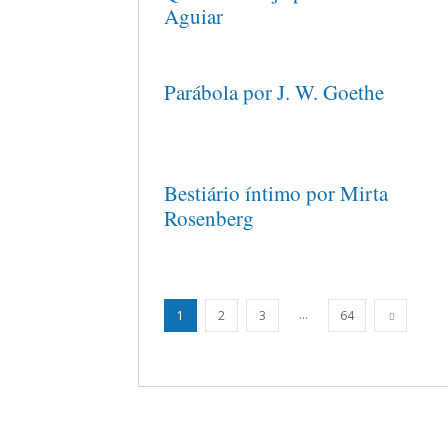
Aguiar
Parábola por J. W. Goethe
Bestiário íntimo por Mirta
Rosenberg
...
1
2
3
64