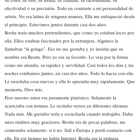
su color, su olor, su forma, su frialdad, su racionalidad, su
efectividad ó su precisión. Todo en contraste a mi personalidad de
artista. No era latina de ninguna manera. Ella me enloqueció desde
el principio. Estuvimos juntos durante casi dos años.
Rosita tenía muchos pretendientes, que como yo estaban locos por
ella. Ellos estaban fascinados por la extranjera. Algunos la
llamaban “la gringa”. Eso no me gustaba y yo insistía que su
nombre era Rosita. Pero yo era su favorito. Lo veía por la forma
como me atendía, su rapidez y servilidad. Casi todos los días y las
noches estábamos juntos, en casi dos años. Todo lo hacia con ella.
Le enseñaba cosa nuevas y ella lo aprendía muy rápidamente. Que
memoria, Dios mío.
Pero nuestro amor era puramente platónico. Solamente la
acariciaba con ternura. Le recitaba versos en diferentes idiomas.
Nada más. Me gustaba verla y escucharla cuando trabajaba. Daba
unos ruiditos muy graciosos. Rosita era de pocas palabras, me
contestaba solamente: sí ó no. Salí a Europa y perdí contacto con
ella. En ese tiempo no había Internet. Rosita era la primera