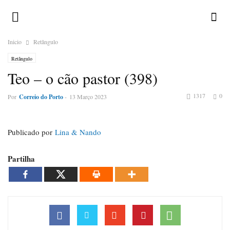
Inicio
Retângulo
Retângulo
Teo – o cão pastor (398)
1317
0
Por
Correio do Porto
-
13 Março 2023
Publicado por
Lina & Nando
Partilha