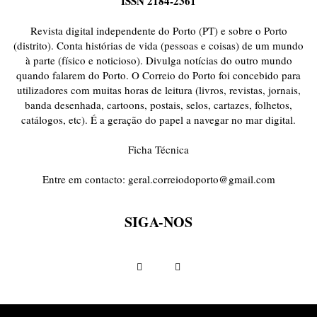
ISSN 2184-2361
ONDAS CURTAS
PALAVRAS VIVAS
PALAVRAS VIVAS DESTAQUE
PAPEL-PENSANTE
PEDRO E O LOBO
PEQUENO LIVRO DO TEMPO
Revista digital independente do Porto (PT) e sobre o Porto
POEMÁRIO
POESIA VISUAL
PORTO ANIMADO
PORTOFÓLIO
(distrito). Conta histórias de vida (pessoas e coisas) de um mundo
à parte (físico e noticioso). Divulga notícias do outro mundo
PRIORITÁRIO
RETÂNGULO
RUA DA ESTRADA
SEM CATEGORIA
quando falarem do Porto. O Correio do Porto foi concebido para
TABULETA DIGITAL
TEMPORÁRIO
TOPOGRAFIAS
TYPO
utilizadores com muitas horas de leitura (livros, revistas, jornais,
VAI NO BATALHA
VÍDEOS
banda desenhada, cartoons, postais, selos, cartazes, folhetos,
catálogos, etc). É a geração do papel a navegar no mar digital.
Ficha Técnica
Entre em contacto:
geral.correiodoporto@gmail.com
SIGA-NOS