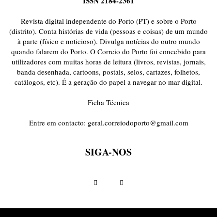
ISSN 2184-2361
ONDAS CURTAS
PALAVRAS VIVAS
PALAVRAS VIVAS DESTAQUE
PAPEL-PENSANTE
PEDRO E O LOBO
PEQUENO LIVRO DO TEMPO
Revista digital independente do Porto (PT) e sobre o Porto
POEMÁRIO
POESIA VISUAL
PORTO ANIMADO
PORTOFÓLIO
(distrito). Conta histórias de vida (pessoas e coisas) de um mundo
à parte (físico e noticioso). Divulga notícias do outro mundo
PRIORITÁRIO
RETÂNGULO
RUA DA ESTRADA
SEM CATEGORIA
quando falarem do Porto. O Correio do Porto foi concebido para
TABULETA DIGITAL
TEMPORÁRIO
TOPOGRAFIAS
TYPO
utilizadores com muitas horas de leitura (livros, revistas, jornais,
VAI NO BATALHA
VÍDEOS
banda desenhada, cartoons, postais, selos, cartazes, folhetos,
catálogos, etc). É a geração do papel a navegar no mar digital.
Ficha Técnica
Entre em contacto:
geral.correiodoporto@gmail.com
SIGA-NOS