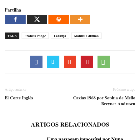
Partilha
TAGS
Francis Ponge
Laranja
Manuel Gusmão
Artigo anterior
Próximo artigo
El Corte Inglés
Caxias 1968 por Sophia de Mello
Breyner Andresen
ARTIGOS RELACIONADOS
Uma passagem impossível por Nuno