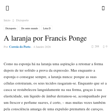
Inicio
Dicioporto
Dicioporto
Do outro mundo
Letra D
A laranja por Francis Ponge
288
0
Por
Correio do Porto
-
4 Janeiro 2026
Como na esponja há na laranja uma aspiração a retomar a forma
depois de ter sofrido a prova da expressão. Mas enquanto a
esponja o consegue sempre, a laranja nunca: porque as suas
células estoiraram, os seus tecidos rasgaram-se. Enquanto que só a
casca se restabeleceu languidamente na sua forma, graças à sua
elasticidade, um líquido de âmbar derramou-se, acompanhado por
um frescor e perfume suaves, é certo, – mas muitas vezes também
pela consciência amarga de uma expulsão prematura de caroços.