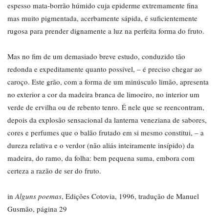
espesso mata-borrão húmido cuja epiderme extremamente fina
mas muito pigmentada, acerbamente sápida, é suficientemente
rugosa para prender dignamente a luz na perfeita forma do fruto.
Mas no fim de um demasiado breve estudo, conduzido tão
redonda e expeditamente quanto possível, – é preciso chegar ao
caroço. Este grão, com a forma de um minúsculo limão, apresenta
no exterior a cor da madeira branca de limoeiro, no interior um
verde de ervilha ou de rebento tenro. É nele que se reencontram,
depois da explosão sensacional da lanterna veneziana de sabores,
cores e perfumes que o balão frutado em si mesmo constitui, – a
dureza relativa e o verdor (não aliás inteiramente insípido) da
madeira, do ramo, da folha: bem pequena suma, embora com
certeza a razão de ser do fruto.
in
Alguns poemas
, Edições Cotovia, 1996, tradução de Manuel
Gusmão, página 29