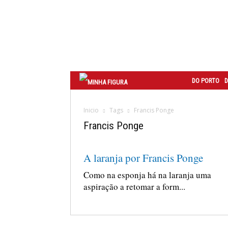
Correio
do
Porto
DO PORTO
D
Inicio
Tags
Francis Ponge
Francis Ponge
A laranja por Francis Ponge
Como na esponja há na laranja uma
aspiração a retomar a form...