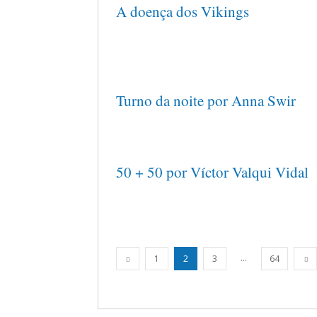
A doença dos Vikings
Turno da noite por Anna Swir
50 + 50 por Víctor Valqui Vidal
...
1
2
3
64