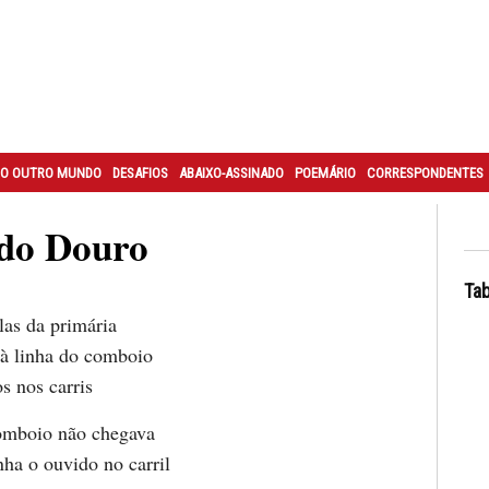
O OUTRO MUNDO
DESAFIOS
ABAIXO-ASSINADO
POEMÁRIO
CORRESPONDENTES
do Douro
Tab
las da primária
 à linha do comboio
s nos carris
omboio não chegava
ha o ouvido no carril