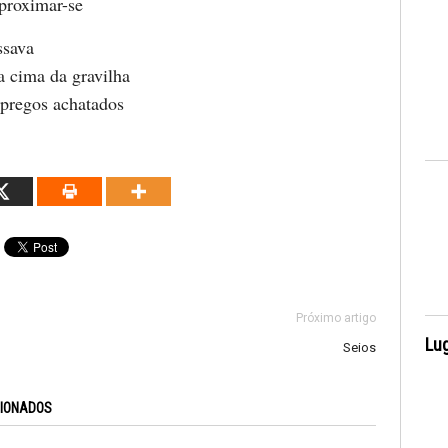
aproximar-se
ssava
a cima da gravilha
 pregos achatados
Próximo artigo
Lug
Seios
CIONADOS