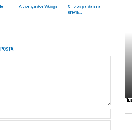
de
A doença dos Vikings
Olho os pardais na
brévia...
SPOSTA
Ru