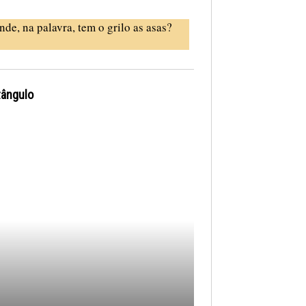
nde, na palavra, tem o grilo as asas?
tângulo