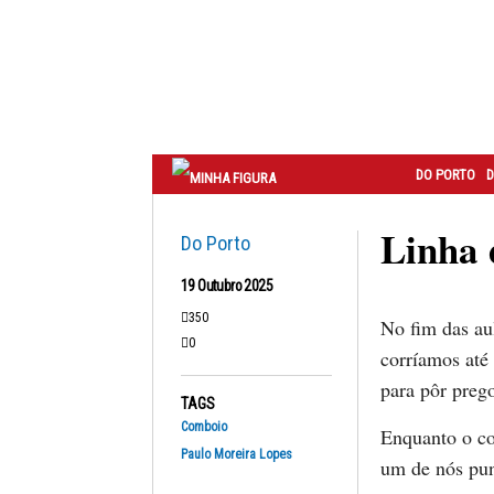
Correio
do
Porto
DO PORTO
D
Linha 
Do Porto
19 Outubro 2025
350
No fim das au
0
corríamos até
para pôr prego
TAGS
Comboio
Enquanto o c
Paulo Moreira Lopes
um de nós pun