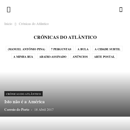
Inicio
Crónicas do Atlântico
CRÓNICAS DO ATLÂNTICO
(MANUEL ANTÓNIO PINA)
7 PERGUNTAS
A BULA
A CIDADE SUBTIL
A MINHA RUA
ABAIXO-ASSINADO
ANÚNCIOS
ARTE POSTAL
CALENDÁRIO ILUSTRADO
CHAMA-LHE BRUXO!
CORRESPONDENTES
CRÓNICAS DO ATLÂNTICO
CRÓNICAS DO JAPÃO
CRÓNICAS DO NADA
DESAFIOS
DEVOCIONÁRIO DA TERRA
DICIOPORTO
DO OUTRO MUNDO
DO PORTO
ENIGMATÓGRAFO
ERRATA
CRÓNICAS DO ATLÂNTICO
GALERIA
GREGUERÍAS
HISTÓRIAS EM POSTAIS
Isto não é a América
HISTÓRIAS SEM INTERESSE
HOMO ONOMATOPAICO
Correio do Porto
-
18 Abril 2017
HUMORO SAPIENS
LEGENDAS
LUGAR DE ESTILO
LUGARES-COMUNS
MÉDIA
MENU
MIRADOURO
NA PELE DO LOBO
O HOMEM DO SACO DE CABEDAL
OBITUÁRIO