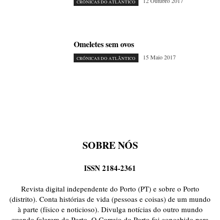
12 Outubro 2017
CRÓNICAS DO ATLÂNTICO
Omeletes sem ovos
15 Maio 2017
CRÓNICAS DO ATLÂNTICO
SOBRE NÓS
ISSN 2184-2361
Revista digital independente do Porto (PT) e sobre o Porto
(distrito). Conta histórias de vida (pessoas e coisas) de um mundo
à parte (físico e noticioso). Divulga notícias do outro mundo
quando falarem do Porto. O Correio do Porto foi concebido para