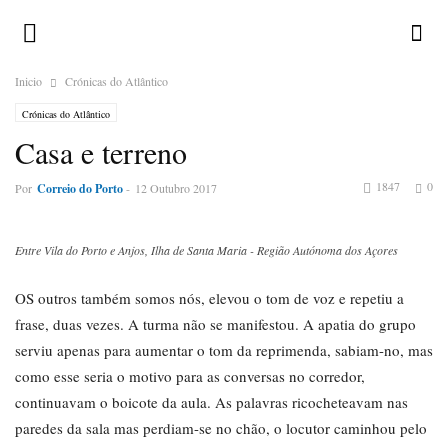
Inicio
Crónicas do Atlântico
Crónicas do Atlântico
Casa e terreno
1847
0
Por
Correio do Porto
-
12 Outubro 2017
Entre Vila do Porto e Anjos, Ilha de Santa Maria - Região Autónoma dos Açores
OS outros também somos nós, elevou o tom de voz e repetiu a
frase, duas vezes. A turma não se manifestou. A apatia do grupo
serviu apenas para aumentar o tom da reprimenda, sabiam-no, mas
como esse seria o motivo para as conversas no corredor,
continuavam o boicote da aula. As palavras ricocheteavam nas
paredes da sala mas perdiam-se no chão, o locutor caminhou pelo