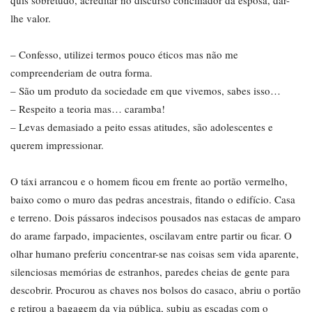
quis sobretudo, acreditar no discurso conciliador da esposa, dar-
lhe valor.
– Confesso, utilizei termos pouco éticos mas não me
compreenderiam de outra forma.
– São um produto da sociedade em que vivemos, sabes isso…
– Respeito a teoria mas… caramba!
– Levas demasiado a peito essas atitudes, são adolescentes e
querem impressionar.
O táxi arrancou e o homem ficou em frente ao portão vermelho,
baixo como o muro das pedras ancestrais, fitando o edifício. Casa
e terreno. Dois pássaros indecisos pousados nas estacas de amparo
do arame farpado, impacientes, oscilavam entre partir ou ficar. O
olhar humano preferiu concentrar-se nas coisas sem vida aparente,
silenciosas memórias de estranhos, paredes cheias de gente para
descobrir. Procurou as chaves nos bolsos do casaco, abriu o portão
e retirou a bagagem da via pública, subiu as escadas com o