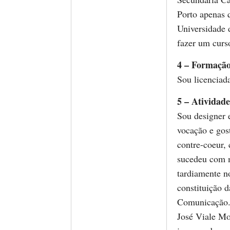
Porto apenas 
Universidade 
fazer um curso
4 – Formaçã
Sou licenciad
5 – Atividade
Sou designer e
vocação e gos
contre-coeur,
sucedeu com m
tardiamente n
constituição 
Comunicação. 
José Viale Mo