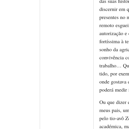
das suas hist
discernir em 
presentes no m
remoto esguei
autorização e
fortíssima à t
sonho da agri
convivência c
trabalho… Que
tido, por exem
onde gostava d
poderá medir 
Ou que dizer 
meus pais, um
pelo tio-avô 
académica, m