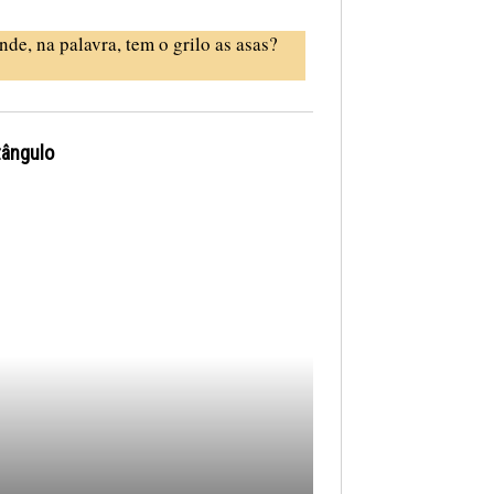
nde, na palavra, tem o grilo as asas?
tângulo