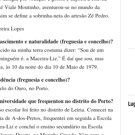
osé Viale Moutinho, aventurou-se no mundo da
sim se define a sobrinha-neta do artesão Zé Pedro.
reira Lopes
ascimento e naturalidade (freguesia e concelho)?
scido na minha terra costuma dizer: “Sou de um
 ninguém é: a Maceira-Liz.” É daí que sou, mas
ia, às 10 da noite do dia 10 de Maio de 1979.
idência (freguesia e concelho)?
lo do Ouro, no Porto.
niversidade que frequentou no distrito do Porto?
Lug
 escolar foi feito no distrito de Leiria. Comecei na
ia de A-dos-Pretos, frequentei em seguida a Escola
a-Liz e concluí o ensino secundário na Escola
lazans Duarte, na Marinha Grande. Vim para o