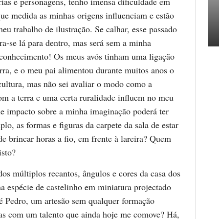
órias e personagens, tenho imensa dificuldade em
que medida as minhas origens influenciam e estão
eu trabalho de ilustração. Se calhar, esse passado
ra-se lá para dentro, mas será sem a minha
 conhecimento! Os meus avós tinham uma ligação
erra, e o meu pai alimentou durante muitos anos o
cultura, mas não sei avaliar o modo como a
om a terra e uma certa ruralidade influem no meu
 impacto sobre a minha imaginação poderá ter
plo, as formas e figuras da carpete da sala de estar
e brincar horas a fio, em frente à lareira? Quem
isto?
dos múltiplos recantos, ângulos e cores da casa dos
a espécie de castelinho em miniatura projectado
Zé Pedro, um artesão sem qualquer formação
as com um talento que ainda hoje me comove? Há,