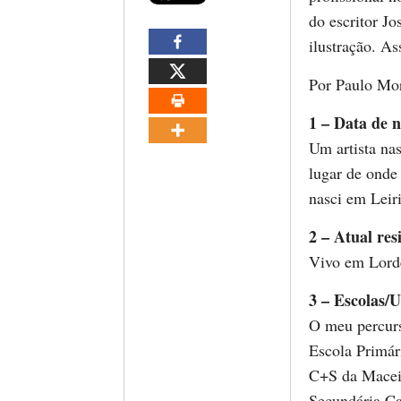
do escritor J
ilustração. As
Por Paulo Mo
1 – Data de n
Um artista na
lugar de onde
nasci em Leir
2 – Atual res
Vivo em Lorde
3 – Escolas/U
O meu percurso
Escola Primár
C+S da Maceir
Secundária Ca