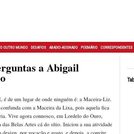
O OUTRO MUNDO
DESAFIOS
ABAIXO-ASSINADO
POEMÁRIO
CORRESPONDENTES
erguntas a Abigail
so
Tab
 é de um lugar de onde ninguém é: a Maceira-Liz.
 confunda com a Maceira da Lixa, pois aquela fica
ria. Vive agora connosco, em Lordelo do Ouro,
 das Belas Artes cá do sítio. Iniciou a sua atividade
o design, por vocação e gosto, e depois, a convite