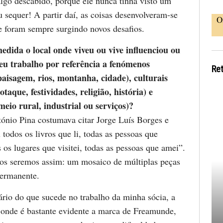
algo descabido, porque ele nunca tinha visto um
 sequer! A partir daí, as coisas desenvolveram-se
O
e foram sempre surgindo novos desafios.
dida o local onde viveu ou vive influenciou ou
seu trabalho por referência a fenómenos
Re
paisagem, rios, montanha, cidade), culturais
taque, festividades, religião, história) e
eio rural, industrial ou serviços)?
nio Pina costumava citar Jorge Luís Borges e
 todos os livros que li, todas as pessoas que
 os lugares que visitei, todas as pessoas que amei”.
os seremos assim: um mosaico de múltiplas peças
ermanente.
ário do que sucede no trabalho da minha sócia, a
 onde é bastante evidente a marca de Freamunde,