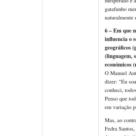
inesperado e 
gatafunho meu
naturalmente 
6 – Em que me
influencia o 
geográficos (
(linguagem, so
económicos (m
O Manuel Antó
dizer: “Eu sou
conheci, todos
Penso que tod
em variação p
Mas, ao contr
Fedra Santos,