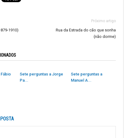
Próximo artigo
1879-1910)
Rua da Estrada do cão que sonha
(não dorme)
CIONADOS
 Fábio
Sete perguntas a Jorge
Sete perguntas a
Pa...
Manuel A...
SPOSTA