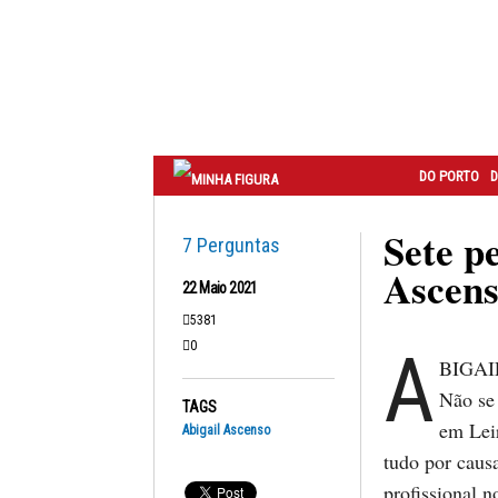
Correio
do
Porto
DO PORTO
D
Sete p
7 Perguntas
Ascen
22 Maio 2021
5381
0
A
BIGAIL
Não se
TAGS
em Lei
Abigail Ascenso
tudo por causa
profissional n