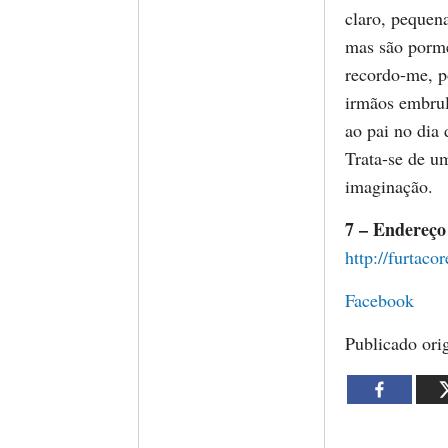
claro, pequen
mas são porme
recordo-me, p
irmãos embrul
ao pai no dia
Trata-se de u
imaginação.
7 – Endereço
http://furtaco
Facebook
Publicado ori