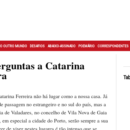
O OUTRO MUNDO
DESAFIOS
ABAIXO-ASSINADO
POEMÁRIO
CORRESPONDENTES
erguntas a Catarina
ra
Tab
arina Ferreira não há lugar como a nossa casa. Já
de passagem no estrangeiro e no sul do país, mas a
ia de Valadares, no concelho de Vila Nova de Gaia
, em especial a cidade do Porto, serão sempre a sua
er de viver nestes lugares é tão intenso que se