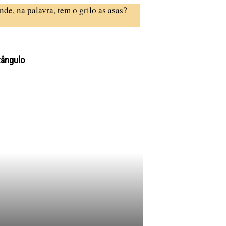
nde, na palavra, tem o grilo as asas?
tângulo