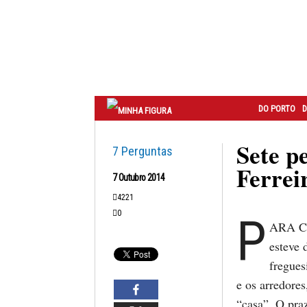
Correio
do
Porto
DO PORTO
D
Sete p
7 Perguntas
Ferrei
7 Outubro 2014
4221
0
P
ARA Cat
esteve 
fregues
e os arredores
“casa”. O praz