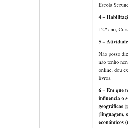
Escola Secund
4 – Habilitaç
12.º ano, Cur
5 – Atividade
Não posso diz
não tenho nen
online, dou ex
livros.
6 – Em que me
influencia o 
geográficos (
(linguagem, so
económicos (m