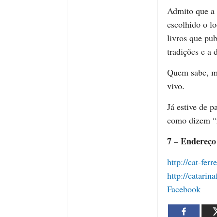
Admito que a 
escolhido o l
livros que pub
tradições e a 
Quem sabe, ma
vivo.
Já estive de p
como dizem “N
7 – Endereço
http://cat-fer
http://catarin
Facebook