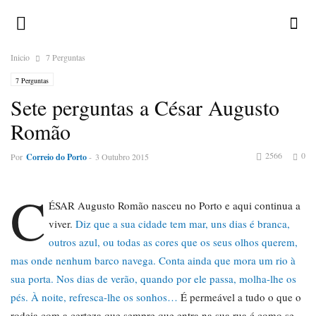
Inicio
7 Perguntas
7 Perguntas
Sete perguntas a César Augusto
Romão
2566
0
Por
Correio do Porto
-
3 Outubro 2015
C
ÉSAR Augusto Romão nasceu no Porto e aqui continua a
viver.
Diz que a sua cidade tem mar, uns dias é branca,
outros azul, ou todas as cores que os seus olhos querem,
mas onde nenhum barco navega. Conta ainda que mora um rio à
sua porta. Nos dias de verão, quando por ele passa, molha-lhe os
pés. À noite, refresca-lhe os sonhos…
É permeável a tudo o que o
rodeia com a certeza que sempre que entra na sua rua é como se