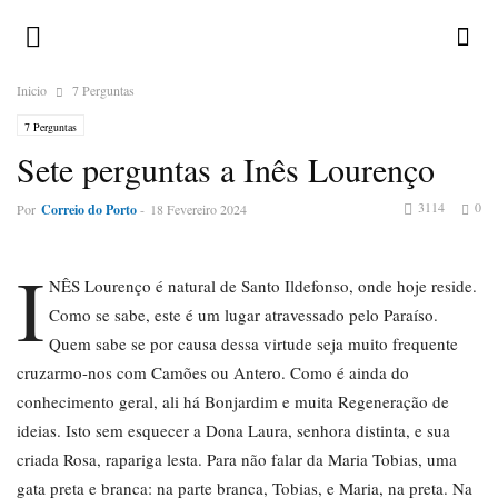
Inicio
7 Perguntas
7 Perguntas
Sete perguntas a Inês Lourenço
3114
0
Por
Correio do Porto
-
18 Fevereiro 2024
I
NÊS Lourenço é natural de Santo Ildefonso, onde hoje reside.
Como se sabe, este é um lugar atravessado pelo Paraíso.
Quem sabe se por causa dessa virtude seja muito frequente
cruzarmo-nos com Camões ou Antero. Como é ainda do
conhecimento geral, ali há Bonjardim e muita Regeneração de
ideias. Isto sem esquecer a Dona Laura, senhora distinta, e sua
criada Rosa, rapariga lesta. Para não falar da Maria Tobias, uma
gata preta e branca: na parte branca, Tobias, e Maria, na preta. Na