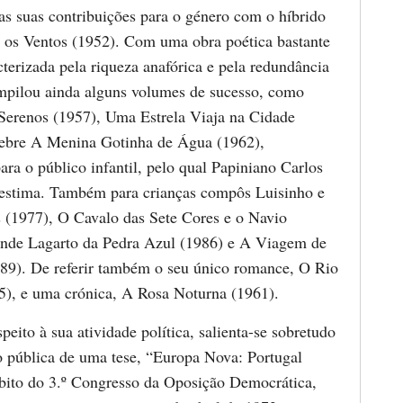
as suas contribuições para o género com o híbrido
e os Ventos (1952). Com uma obra poética bastante
cterizada pela riqueza anafórica e pela redundância
mpilou ainda alguns volumes de sucesso, como
erenos (1957), Uma Estrela Viaja na Cidade
lebre A Menina Gotinha de Água (1962),
ra o público infantil, pelo qual Papiniano Carlos
 estima. Também para crianças compôs Luisinho e
 (1977), O Cavalo das Sete Cores e o Navio
nde Lagarto da Pedra Azul (1986) e A Viagem de
89). De referir também o seu único romance, O Rio
5), e uma crónica, A Rosa Noturna (1961).
peito à sua atividade política, salienta-se sobretudo
o pública de uma tese, “Europa Nova: Portugal
ito do 3.º Congresso da Oposição Democrática,