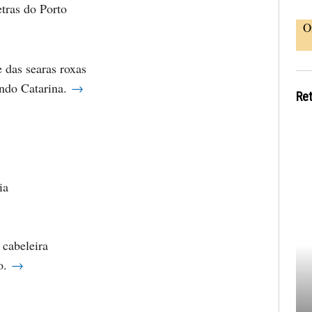
tras do Porto
O
 das searas roxas
indo Catarina.
→
Re
ia
 cabeleira
o.
→