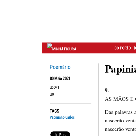
Correio
do
Porto
DO PORTO
D
Papini
Poemário
30 Maio 2021
5071
9.
0
AS MÃOS E
Das palavras 
TAGS
Papiniano Carlos
nascerão vent
nascerão vent