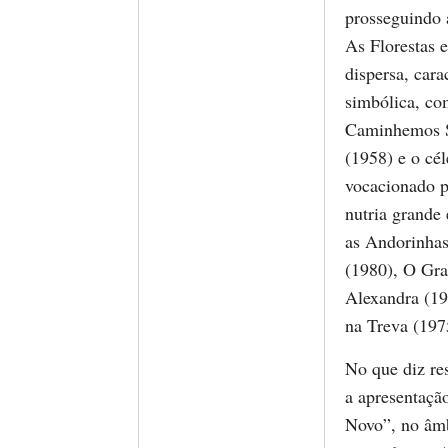
prosseguindo 
As Florestas 
dispersa, cara
simbólica, co
Caminhemos S
(1958) e o cé
vocacionado pa
nutria grande
as Andorinhas
(1980), O Gra
Alexandra (19
na Treva (197
No que diz res
a apresentaçã
Novo”, no âmb