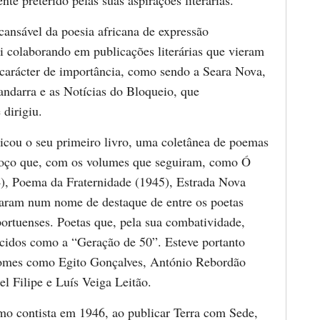
nte preterido pelas suas aspirações literárias.
cansável da poesia africana de expressão
oi colaborando em publicações literárias que vieram
carácter de importância, como sendo a Seara Nova,
andarra e as Notícias do Bloqueio, que
 dirigiu.
cou o seu primeiro livro, uma coletânea de poemas
boço que, com os volumes que seguiram, como Ó
), Poema da Fraternidade (1945), Estrada Nova
naram num nome de destaque de entre os poetas
portuenses. Poetas que, pela sua combatividade,
cidos como a “Geração de 50”. Esteve portanto
nomes como Egito Gonçalves, António Rebordão
l Filipe e Luís Veiga Leitão.
mo contista em 1946, ao publicar Terra com Sede,