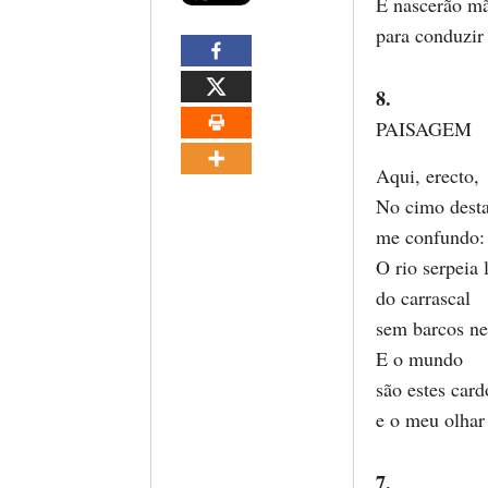
E nascerão m
para conduzir
8.
PAISAGEM
Aqui, erecto,
No cimo desta
me confundo:
O rio serpeia 
do carrascal
sem barcos n
E o mundo
são estes card
e o meu olhar
7.