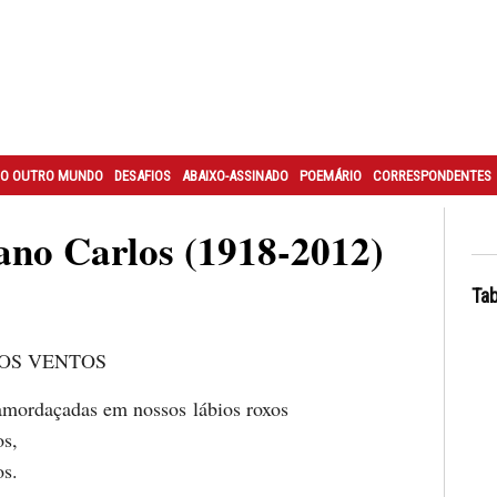
O OUTRO MUNDO
DESAFIOS
ABAIXO-ASSINADO
POEMÁRIO
CORRESPONDENTES
ano Carlos (1918-2012)
Tab
 OS VENTOS
amordaçadas em nossos lábios roxos
os,
os.