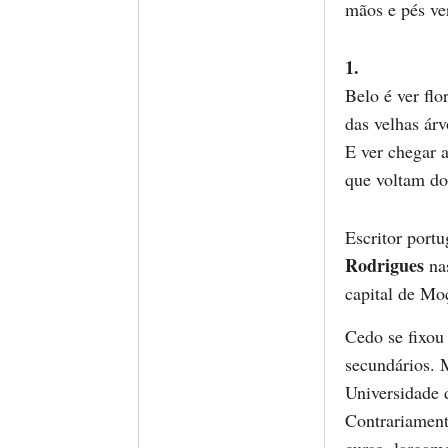
mãos e pés ve
1.
Belo é ver flo
das velhas árv
E ver chegar a
que voltam d
Escritor port
Rodrigues
na
capital de Mo
Cedo se fixou
secundários. 
Universidade 
Contrariament