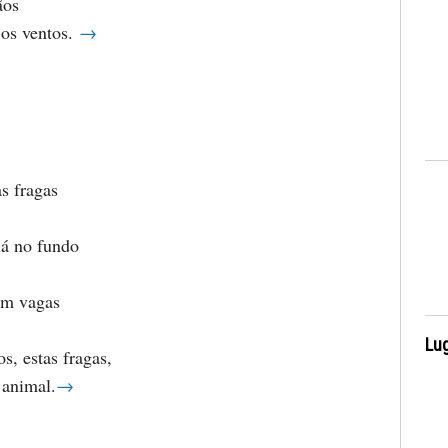
ãos
 os ventos.
→
s fragas
lá no fundo
em vagas
Lug
os, estas fragas,
 animal.
→