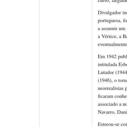
curso, largame
Divulgador in
portuguesa, f
a assumir um 
a Vértice, a B
eventualmente
Em 1942 publi
intitulada Es
Lutador (1944
(1946), o tor
neorrealistas 
ficaram conhe
associado a 
Navarro, Danie
Estreou-se co