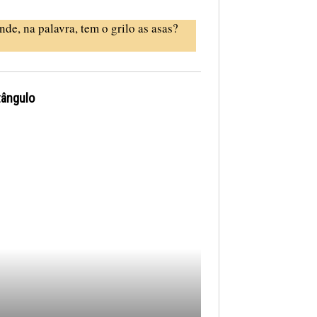
nde, na palavra, tem o grilo as asas?
tângulo