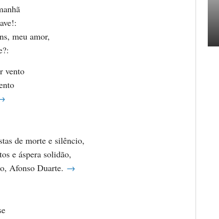
 manhã
ave!:
ns, meu amor,
e?:
r vento
ento
→
tas de morte e silêncio,
tos e áspera solidão,
go, Afonso Duarte.
→
se