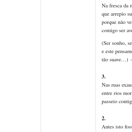
Na fresca da
que arrepio su
porque não ve
comigo ser av
(Ser sonho, se
e este pensam
tão suave…)
3.
Nas ruas exaus
entre rios mor
passeio conti
2.
Antes isto fos