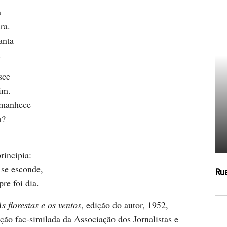
a
ra.
anta
.
sce
im.
amanhece
m?
rincipia:
 se esconde,
Ru
re foi dia.
s florestas e os ventos
, edição do autor, 1952,
ção fac-similada da Associação dos Jornalistas e