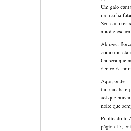
Um galo cant
na manhã futu
Seu canto esp
a noite escura
Abre-se, flore
como um clar
Ou será que 
dentro de mi
Aqui, onde
tudo acaba e p
sol que nunca
noite que semp
Publicado in
A
página 17, edi