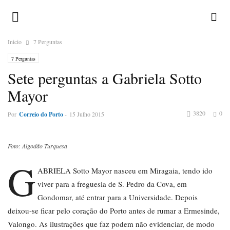
Inicio
7 Perguntas
7 Perguntas
Sete perguntas a Gabriela Sotto
Mayor
3820
0
Por
Correio do Porto
-
15 Julho 2015
Foto: Algodão Turquesa
G
ABRIELA Sotto Mayor nasceu em Miragaia, tendo ido
viver para a freguesia de S. Pedro da Cova, em
Gondomar, até entrar para a Universidade. Depois
deixou-se ficar pelo coração do Porto antes de rumar a Ermesinde,
Valongo. As ilustrações que faz podem não evidenciar, de modo