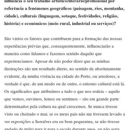
influencia o seu trabalho artístico/literário/profissional por
referência a fenómenos geográficos (paisagem, rios, montanha,
cidade), culturais (linguagem, sotaque, festividades, religião,
história) e económicos (meio rural, industrial ou serviços)?
São vários os fatores que contribuem para a formação das nossas
experiências prévias que, consequentemente, influenciarão a
maneira como lidamos e fazemos sentido daquilo que
experienciamos. Apesar de não poder dizer que as minhas
ilustrações são um resultado direto, no sentido de absolutamente
evidente, da minha vivência na cidade do Porto, ou arredores, a
verdade é que, de um modo ou de outro, o entorno cultural está lá.
Os significados que atribuímos a tudo o que nos rodeia – aquilo
que vemos, ouvimos, lemos ou sentimos – são em grande parte
determinados pela cultura na qual crescemos. Se nunca tivesse
visto ou cheirado o mar, se os meus pais não me tivessem levado a
ver exposições a Serralves era eu bem pequenina, se não tivesse
andado de trólei para ir para a escola durante anos, eu não seria