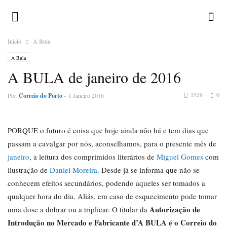
Inicio
A Bula
A Bula
A BULA de janeiro de 2016
1956
0
Por
Correio do Porto
-
1 Janeiro 2016
PORQUE o futuro é coisa que hoje ainda não há e tem dias que
passam a cavalgar por nós, aconselhamos, para o presente mês de
janeiro
, a leitura dos comprimidos literários de
Miguel Gomes
com
ilustração de
Daniel Moreira
. Desde já se informa que não se
conhecem efeitos secundários, podendo aqueles ser tomados a
qualquer hora do dia. Aliás, em caso de esquecimento pode tomar
Autorização de
uma dose a dobrar ou a triplicar. O titular da
Introdução no Mercado e Fabricante d’A BULA é o Correio do