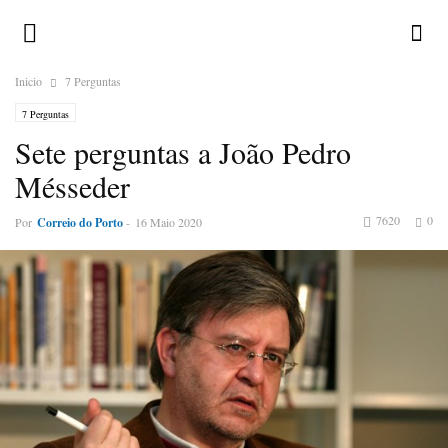
Inicio
7 Perguntas
7 Perguntas
Sete perguntas a João Pedro
Mésseder
7620
0
Por
Correio do Porto
-
16 Maio 2020