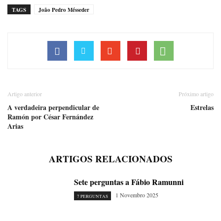
TAGS
João Pedro Mésseder
Artigo anterior
Próximo artigo
A verdadeira perpendicular de
Estrelas
Ramón por César Fernández
Arias
ARTIGOS RELACIONADOS
Sete perguntas a Fábio Ramunni
1 Novembro 2025
7 PERGUNTAS