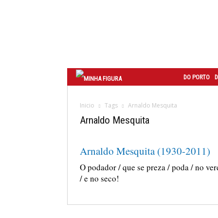
Correio
do
Porto
DO PORTO
D
Inicio
Tags
Arnaldo Mesquita
Arnaldo Mesquita
Arnaldo Mesquita (1930-2011)
O podador / que se preza / poda / no ver
/ e no seco!