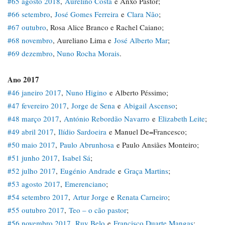
#65 agosto 2018
,
Aurelino Costa
e Anxo Pastor;
#66 setembro
,
José Gomes Ferreira
e
Clara Não
;
#67 outubro
, Rosa Alice Branco e Rachel Caiano;
#68 novembro
, Aureliano Lima e
José Alberto Mar
;
#69 dezembro
,
Nuno Rocha Morais
.
Ano 2017
#46 janeiro 2017
,
Nuno Higino
e Alberto Péssimo;
#47 fevereiro 2017
,
Jorge de Sena
e
Abigail Ascenso
;
#48 março 2017
,
António Rebordão Navarro
e
Elizabeth Leite
;
#49 abril 2017
,
Ilídio Sardoeira
e Manuel De=Francesco;
#50 maio 2017
,
Paulo Abrunhosa
e Paulo Ansiães Monteiro;
#51 junho 2017
,
Isabel Sá
;
#52 julho 2017
,
Eugénio Andrade
e
Graça Martins
;
#53 agosto 2017
,
Emerenciano
;
#54 setembro 2017
,
Artur Jorge
e
Renata Carneiro
;
#55 outubro 2017
,
Teo – o cão pastor
;
#56 novembro 2017
,
Ruy Belo
e
Francisco Duarte Mangas
;