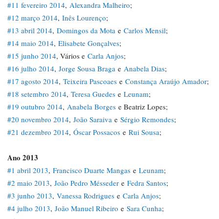
#11 fevereiro 2014
,
Alexandra Malheiro
;
#12 março 2014
,
Inês Lourenço
;
#13 abril 2014
,
Domingos da Mota
e
Carlos Mensil
;
#14 maio 2014
,
Elisabete Gonçalves
;
#15 junho 2014
, Vários e
Carla Anjos
;
#16 julho 2014
,
Jorge Sousa Braga
e
Anabela Dias
;
#17 agosto 2014
,
Teixeira Pascoaes
e
Constança Araújo Amador
;
#18 setembro 2014
,
Teresa Guedes
e
Leunam
;
#19 outubro 2014
,
Anabela Borges
e Beatriz Lopes;
#20 novembro 2014
,
João Saraiva
e
Sérgio Remondes
;
#21 dezembro 2014
,
Óscar Possacos
e
Rui Sousa
;
Ano 2013
#1 abril 2013
,
Francisco Duarte Mangas
e
Leunam
;
#2 maio 2013
,
João Pedro Mésseder
e
Fedra Santos
;
#3 junho 2013
,
Vanessa Rodrigues
e
Carla Anjos
;
#4 julho 2013
,
João Manuel Ribeiro
e
Sara Cunha
;