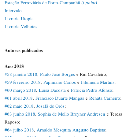
Estação Ferroviária de Porto-Campanhã (
i
point)
Intervalo
Livraria Utopia
Livraria Velhotes
Autores publicados
Ano 2018
#58 janeiro 2018
,
Paulo José Borges
e Rui Cavaleiro;
#59 fevereiro 2018
,
Papiniano Carlos
e
Filomena Martins
;
#60 março 2018
,
Luísa Dacosta
e
Patrícia Pedro Afonso
;
#61 abril 2018
,
Francisco Duarte Mangas
e
Renata Carneiro
;
#62 maio 2018
,
Josafá de Orós
;
#63 junho 2018
,
Sophia de Mello Breyner Andresen
e Teresa
Raposo;
#64 julho 2018
,
Arnaldo Mesquita
Augusto Baptista
;