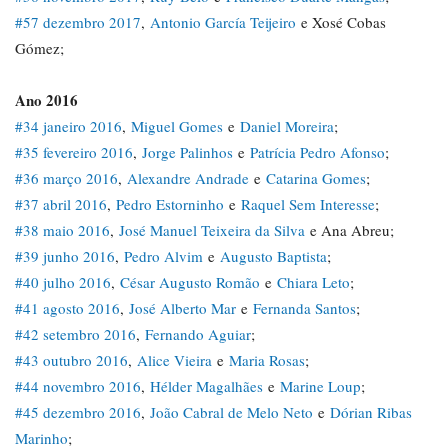
#57 dezembro 2017
,
Antonio García Teijeiro
e Xosé Cobas
Gómez;
Ano 2016
#34 janeiro 2016
,
Miguel Gomes
e
Daniel Moreira
;
#35 fevereiro 2016
,
Jorge Palinhos
e
Patrícia Pedro Afonso
;
#36 março 2016
,
Alexandre Andrade
e
Catarina Gomes
;
#37 abril 2016
,
Pedro Estorninho
e
Raquel Sem Interesse
;
#38 maio 2016
,
José Manuel Teixeira da Silva
e Ana Abreu;
#39 junho 2016
,
Pedro Alvim
e
Augusto Baptista
;
#40 julho 2016
,
César Augusto Romão
e
Chiara Leto
;
#41 agosto 2016
,
José Alberto Mar
e
Fernanda Santos
;
#42 setembro 2016
,
Fernando Aguiar
;
#43 outubro 2016
,
Alice Vieira
e
Maria Rosas
;
#44 novembro 2016
,
Hélder Magalhães
e
Marine Loup
;
#45 dezembro 2016
,
João Cabral de Melo Neto
e
Dórian Ribas
Marinho
;