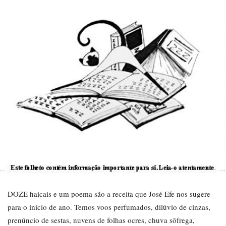
DOZE haicais e um poema são a receita que José Efe nos sugere
para o início de ano. Temos voos perfumados, dilúvio de cinzas,
prenúncio de sestas, nuvens de folhas ocres, chuva sôfrega,