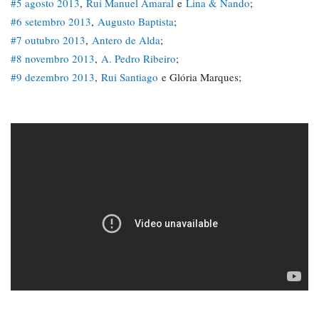
#5 agosto 2013
,
Rui Manuel Amaral
e
Lina & Nando
;
#6 setembro 2013
,
Augusto Baptista
;
#7 outubro 2013
,
Antero de Alda
;
#8 novembro 2013
,
A. Pedro Ribeiro
;
#9 dezembro 2013
,
Rui Santiago
e Glória Marques;