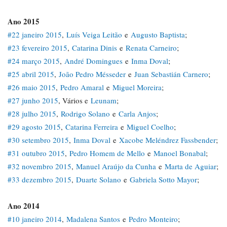
Ano 2015
#22 janeiro 2015
,
Luís Veiga Leitão
e
Augusto Baptista
;
#23 fevereiro 2015
,
Catarina Dinis
e
Renata Carneiro
;
#24 março 2015
,
André Domingues
e
Inma Doval
;
#25 abril 2015
,
João Pedro Mésseder
e
Juan Sebastián Carnero
;
#26 maio 2015
,
Pedro Amaral
e
Miguel Moreira
;
#27 junho 2015
, Vários e
Leunam
;
#28 julho 2015
,
Rodrigo Solano
e
Carla Anjos
;
#29 agosto 2015
,
Catarina Ferreira
e
Miguel Coelho
;
#30 setembro 2015
,
Inma Doval
e
Xacobe Meléndrez Fassbender
;
#31 outubro 2015
,
Pedro Homem de Mello
e
Manoel Bonabal
;
#32 novembro 2015
,
Manuel Araújo da Cunha
e
Marta de Aguiar
;
#33 dezembro 2015
,
Duarte Solano
e
Gabriela Sotto Mayor
;
Ano 2014
#10 janeiro 2014
,
Madalena Santos
e
Pedro Monteiro
;