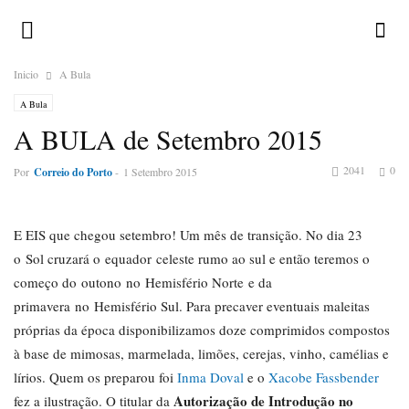
Inicio
A Bula
A Bula
A BULA de Setembro 2015
2041
0
Por
Correio do Porto
-
1 Setembro 2015
E EIS que chegou setembro! Um mês de transição. No dia 23
o Sol cruzará o equador celeste rumo ao sul e então teremos o
começo do outono no Hemisfério Norte e da
primavera no Hemisfério Sul. Para precaver eventuais maleitas
próprias da época disponibilizamos doze comprimidos compostos
à base de mimosas, marmelada, limões, cerejas, vinho, camélias e
lírios. Quem os preparou foi
Inma Doval
e o
Xacobe Fassbender
Autorização de Introdução no
fez a ilustração. O titular da