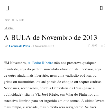
Inicio
A Bula
A Bula
A BULA de Novembro de 2013
3195
0
Por
Correio do Porto
-
1 Novembro 2013
EM Novembro,
A. Pedro Ribeiro
não nos prescreve qualquer
manifesto, seja do partido surrealista situacionista libertário, seja
de outro ainda mais libertário, nem uma vadiação poética, ou
gritos ou murmúrios, ou até poesia de choque ou sequer estórias.
Neste mês, receita-nos, desde a Confeitaria da Casa (passe a
publicidade), sita na Via José Régio, em Vilar do Pinheiro, um
extensivo literário para ser ingerido em oito tomas. A última levará
mais tempo, é verdade, mas o efeito será revigorante. Se tiver