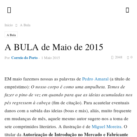
Inicio
A Bula
A Bula
A BULA de Maio de 2015
2048
0
Por
Correio do Porto
-
1 Maio 2015
EM maio fazemos nossas as palavras de
Pedro Amaral
(a título de
empréstimo):
O nosso corpo é como uma ampulheta. Temos de
fazer o pino de vez em quando para que as ideias acumuladas nos
pés regressem à cabeça
(fim de citação). Para acautelar eventuais
danos com a subida das ideias (boas e más), aliás, muito frequente
em mudanças de mês, aquele mesmo autor sugere-nos a toma de
sete comprimidos literários. A ilustração é de
Miguel Moreira
. O
Autorização de Introdução no Mercado e Fabricante
titular da