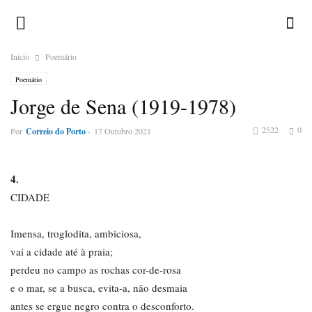
Inicio
Poemário
Poemário
Jorge de Sena (1919-1978)
2522
0
Por
Correio do Porto
-
17 Outubro 2021
4.
CIDADE
Imensa, troglodita, ambiciosa,
vai a cidade até à praia;
perdeu no campo as rochas cor-de-rosa
e o mar, se a busca, evita-a, não desmaia
antes se ergue negro contra o desconforto.