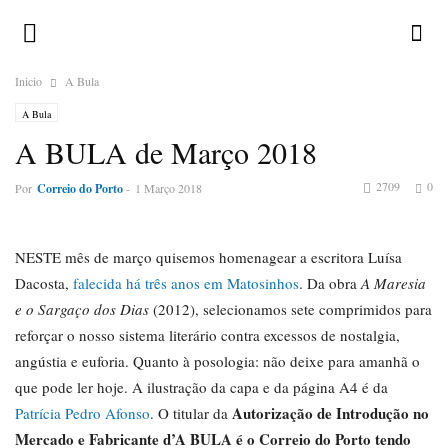
Inicio
A Bula
A Bula
A BULA de Março 2018
2709
0
Por
Correio do Porto
-
1 Março 2018
NESTE mês de março quisemos homenagear a escritora Luísa
Dacosta,
falecida há três anos em Matosinhos
. Da obra
A Maresia
e o Sargaço
dos Dias
(2012), selecionamos sete comprimidos para
reforçar o nosso sistema literário contra excessos de nostalgia,
angústia e euforia. Quanto à posologia: não deixe para amanhã o
que pode ler hoje. A ilustração da capa e da página A4 é da
Autorização de Introdução no
Patrícia Pedro Afonso
. O titular da
Mercado e Fabricante d’A BULA é o Correio do Porto tendo