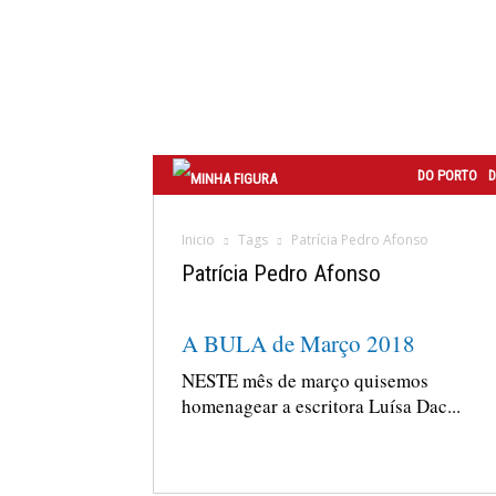
Correio
do
Porto
DO PORTO
D
Inicio
Tags
Patrícia Pedro Afonso
Patrícia Pedro Afonso
A BULA de Março 2018
NESTE mês de março quisemos
homenagear a escritora Luísa Dac...