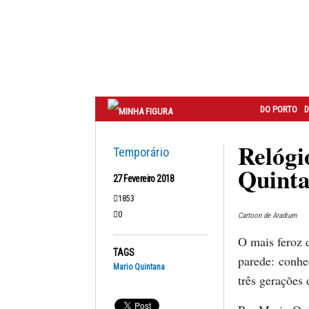
Correio
do
Porto
DO PORTO
D
Relógi
Temporário
Quinta
27 Fevereiro 2018
1853
0
Cartoon de Aradium
O mais feroz 
TAGS
parede: conhe
Mario Quintana
três gerações 