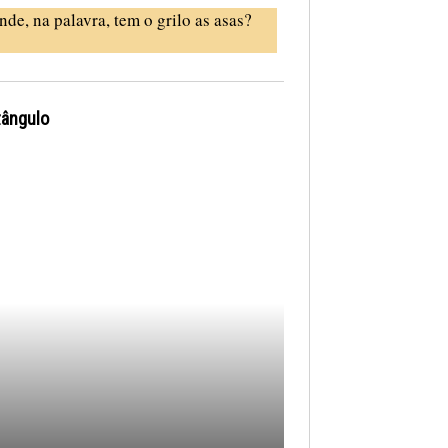
nde, na palavra, tem o grilo as asas?
tângulo