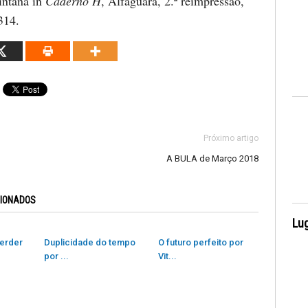
intana in
Caderno H
, Alfaguara, 2.ª reimpressão,
314.
Próximo artigo
A BULA de Março 2018
CIONADOS
Lug
erder
Duplicidade do tempo
O futuro perfeito por
por ...
Vit...