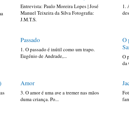
Entrevista: Paulo Moreira Lopes | José
1. 
Manuel Teixeira da Silva Fotografia:
des
ma
J.M.T.S.
Passado
O 
Sa
1. O passado é inútil como um trapo.
Eugénio de Andrade,...
O p
da 
)
Amor
Ja
ras
3. O amor é uma ave a tremer nas mãos
Fot
duma criança. Po...
fam