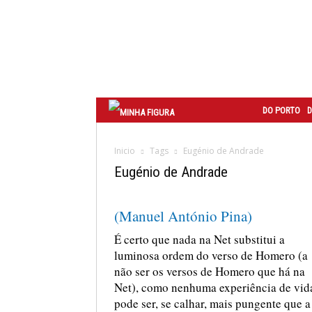
Correio
do
Porto
DO PORTO
D
Inicio
Tags
Eugénio de Andrade
Eugénio de Andrade
(Manuel António Pina)
É certo que nada na Net substitui a
luminosa ordem do verso de Homero (a
não ser os versos de Homero que há na
Net), como nenhuma experiência de vid
pode ser, se calhar, mais pungente que a