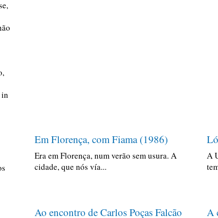
se,
não
o,
 in
Em Florença, com Fiama (1986)
Ló
Era em Florença, num verão sem usura. A
A 
cidade, que nós vía...
tem
os
Ao encontro de Carlos Poças Falcão
A 