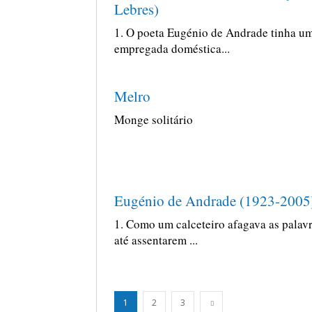
Lebres)
1. O poeta Eugénio de Andrade tinha u
empregada doméstica...
Melro
Monge solitário
Eugénio de Andrade (1923-2005
1. Como um calceteiro afagava as palav
até assentarem ...
1
2
3