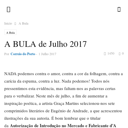
Inicio
A Bula
A Bula
A BULA de Julho 2017
1450
0
Por
Correio do Porto
-
1 Julho 2017
NADA podemos contra o amor, contra a cor da folhagem, contra a
carícia da espuma, contra a luz. Nada podemos! Todos nós
pressentimos esta evidência, mas faltam-nos as palavras certas
para o verbalizar. Neste mês de julho, a fim de aumentar a
inspiração poética, a artista Graça Martins selecionou-nos sete
comprimidos literários de Eugénio de Andrade, a que acrescentou
ilustrações da sua autoria. É bom lembrar que o titular
Autorização de Introdução no Mercado e Fabricante d’A
da