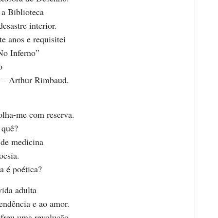
a Biblioteca
esastre interior.
e anos e requisitei
o Inferno”
o
 – Arthur Rimbaud.
olha-me com reserva.
 quê?
 de medicina
oesia.
a é poética?
vida adulta
pendência e ao amor.
freu uma revolução.