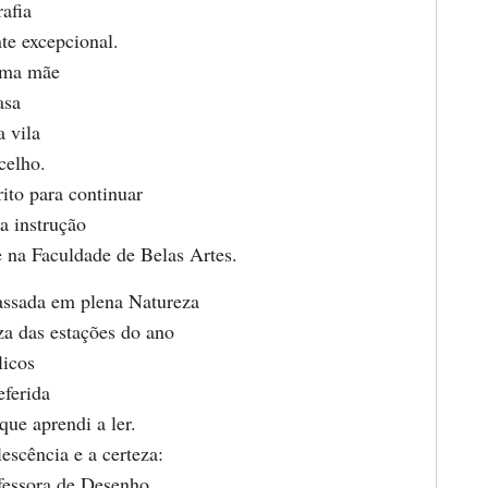
afia
te excepcional.
uma mãe
asa
a vila
celho.
ito para continuar
a instrução
e na Faculdade de Belas Artes.
assada em plena Natureza
za das estações do ano
licos
eferida
que aprendi a ler.
escência e a certeza:
fessora de Desenho.