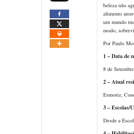
beleza não agu
alimento atrav
um mundo imag
modo, sobrevi
Por Paulo Mo
1 – Data de n
8 de Setembro
2 – Atual res
Esmoriz, Conc
3 – Escolas/U
Desde a Escol
4 – Habilitaç