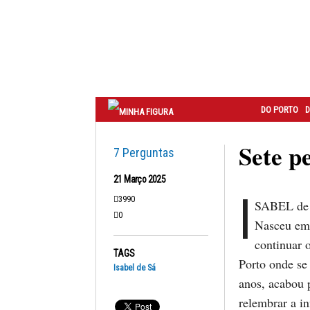
Correio
do
Porto
DO PORTO
D
Sete p
7 Perguntas
21 Março 2025
I
3990
SABEL de S
0
Nasceu em 
continuar 
TAGS
Porto onde se
Isabel de Sá
anos, acabou 
relembrar a i