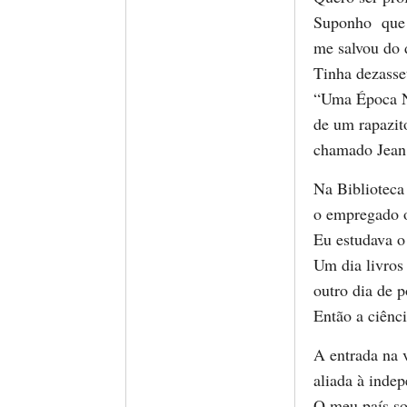
Suponho que 
me salvou do d
Tinha dezasset
“Uma Época N
de um rapazit
chamado Jean
Na Biblioteca
o empregado 
Eu estudava o
Um dia livros
outro dia de p
Então a ciênci
A entrada na 
aliada à inde
O meu país so