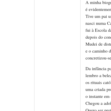
A minha biogr
é evidentemen
Tive um pai 
nasci numa C
fui à Escola d
depois do con
Mudei de distr
e o caminho d
concretizou-s
Da infância p
lembro a bele
os rituais cató
uma criada pr
o instante em 
Chegou a adol
Quero ser pro