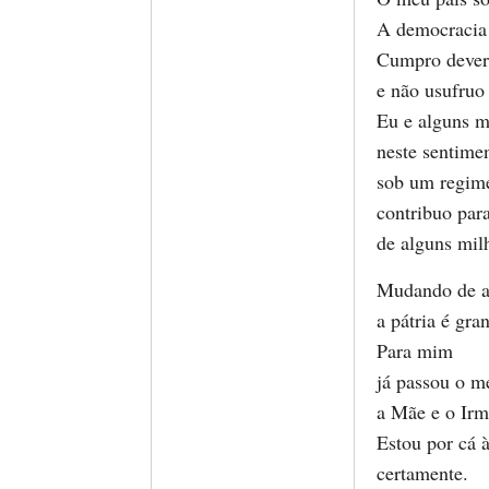
A democracia 
Cumpro dever
e não usufruo 
Eu e alguns m
neste sentime
sob um regime
contribuo para
de alguns milh
Mudando de a
a pátria é gra
Para mim
já passou o me
a Mãe e o Irm
Estou por cá 
certamente.