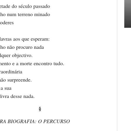
tade do século passado
nho num terreno minado
poderes
alavras aos que esperam:
ho não procuro nada
lquer objectivo.
mento e a morte encontro tudo.
raordinária
não surpreende.
a sua
livra desse nada.
§
RA BIOGRAFIA: O PERCURSO