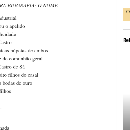
RA BIOGRAFIA: O NOME
O
dustrial
u o apelido
licidade
Re
Castro
icas núpcias de ambos
e de comunhão geral
Castro de Sá
oito filhos do casal
as bodas de ouro
filhos
.
rmada