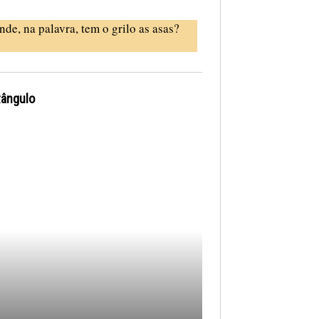
nde, na palavra, tem o grilo as asas?
tângulo