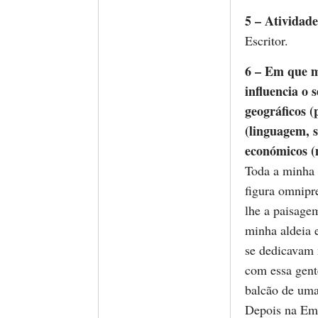
5 – Atividade
Escritor.
6 – Em que me
influencia o 
geográficos (
(linguagem, so
económicos (m
Toda a minha o
figura omnipre
lhe a paisage
minha aldeia e
se dedicavam 
com essa gente
balcão de uma
Depois na Emp