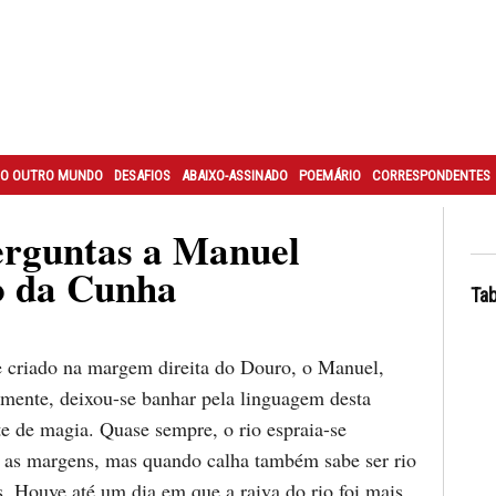
O OUTRO MUNDO
DESAFIOS
ABAIXO-ASSINADO
POEMÁRIO
CORRESPONDENTES
erguntas a Manuel
o da Cunha
Tab
criado na margem direita do Douro, o Manuel,
lmente, deixou-se banhar pela linguagem desta
te de magia. Quase sempre, o rio espraia-se
 as margens, mas quando calha também sabe ser rio
. Houve até um dia em que a raiva do rio foi mais