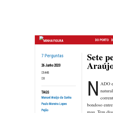
Correio
do
Porto
DO PORTO
D
Sete p
7 Perguntas
Araúj
26 Junho 2020
5445
0
N
ADO e 
natura
TAGS
corren
Manuel Araújo da Cunha
bondoso entre
Paulo Moreira Lopes
Pejão
mau. Tem dias