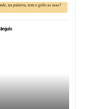
nde, na palavra, tem o grilo as asas?
tângulo