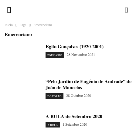
Inicio
Tags
Emerenciano
Emerenciano
Egito Gonçalves (1920-2001)
28 Novembro 2021
POEMÁRIO
“Pelo Jardim de Eugénio de Andrade” de
João de Mancelos
28 Outubro 2020
DO PORTO
A BULA de Setembro 2020
1 Setembro 2020
A BULA