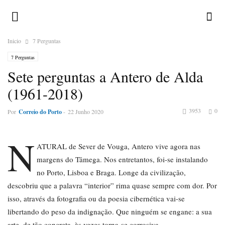
Inicio
7 Perguntas
7 Perguntas
Sete perguntas a Antero de Alda
(1961-2018)
3953
0
Por
Correio do Porto
-
22 Junho 2020
N
ATURAL de Sever de Vouga, Antero vive agora nas
margens do Tâmega. Nos entretantos, foi-se instalando
no Porto, Lisboa e Braga. Longe da civilização,
descobriu que a palavra “interior” rima quase sempre com dor. Por
isso, através da fotografia ou da poesia cibernética vai-se
libertando do peso da indignação. Que ninguém se engane: a sua
arte, de tão concreta, às vezes torna-se corrosiva.