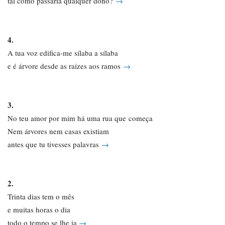
tal como passaria qualquer dono?
→
4.
A tua voz edifica-me sílaba a sílaba
e é árvore desde as raízes aos ramos
→
3.
No teu amor por mim há uma rua que começa
Nem árvores nem casas existiam
antes que tu tivesses palavras
→
2.
Trinta dias tem o mês
e muitas horas o dia
todo o tempo se lhe ia
→