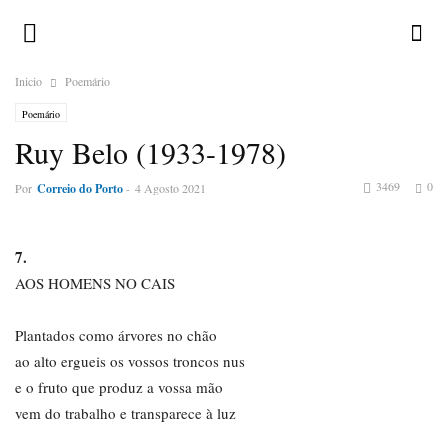
Inicio
Poemário
Poemário
Ruy Belo (1933-1978)
3469
0
Por
Correio do Porto
-
4 Agosto 2021
7.
AOS HOMENS NO CAIS
Plantados como árvores no chão
ao alto ergueis os vossos troncos nus
e o fruto que produz a vossa mão
vem do trabalho e transparece à luz