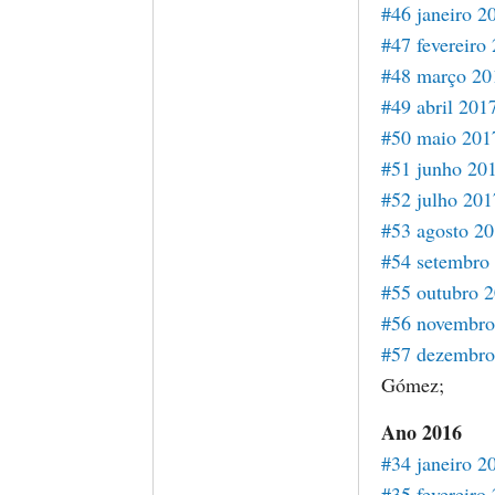
#46 janeiro 2
#47 fevereiro
#48 março 20
#49 abril 201
#50 maio 201
#51 junho 20
#52 julho 201
#53 agosto 2
#54 setembro
#55 outubro 
#56 novembro
#57 dezembro
Gómez;
Ano 2016
#34 janeiro 2
#35 fevereiro