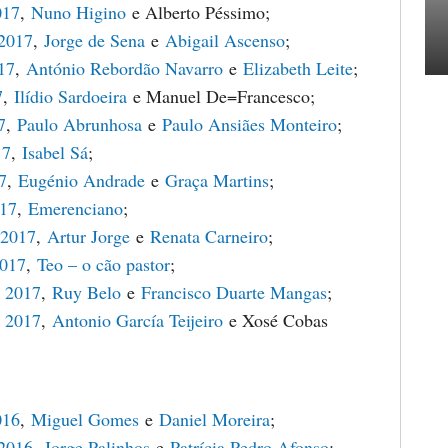
017
,
Nuno Higino
e Alberto Péssimo;
 2017
,
Jorge de Sena
e
Abigail Ascenso
;
17
,
António Rebordão Navarro
e
Elizabeth Leite
;
7
,
Ilídio Sardoeira
e Manuel De=Francesco;
7
,
Paulo Abrunhosa
e
Paulo Ansiães Monteiro
;
17
,
Isabel Sá
;
7
,
Eugénio Andrade
e
Graça Martins
;
017
,
Emerenciano
;
 2017
,
Artur Jorge
e
Renata Carneiro
;
2017
,
Teo – o cão pastor
;
 2017
,
Ruy Belo
e
Francisco Duarte Mangas
;
 2017
,
Antonio García Teijeiro
e Xosé Cobas
016
,
Miguel Gomes
e
Daniel Moreira
;
 2016
,
Jorge Palinhos
e
Patrícia Pedro Afonso
;