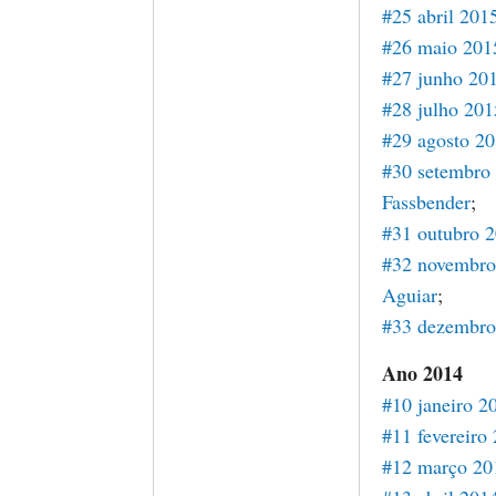
#25 abril 201
#26 maio 201
#27 junho 20
#28 julho 201
#29 agosto 2
#30 setembro
Fassbender
;
#31 outubro 
#32 novembro
Aguiar
;
#33 dezembro
Ano 2014
#10 janeiro 2
#11 fevereiro
#12 março 20