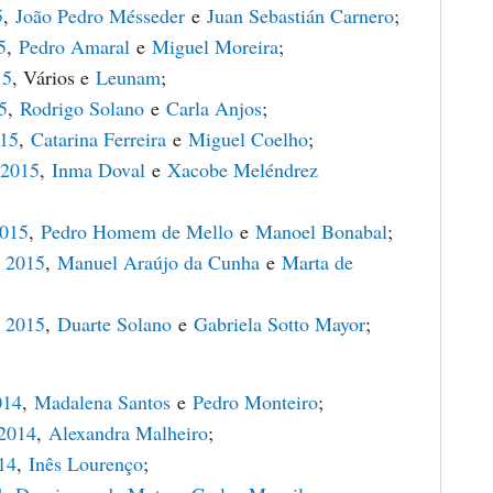
5
,
João Pedro Mésseder
e
Juan Sebastián Carnero
;
5
,
Pedro Amaral
e
Miguel Moreira
;
15
, Vários e
Leunam
;
5
,
Rodrigo Solano
e
Carla Anjos
;
015
,
Catarina Ferreira
e
Miguel Coelho
;
 2015
,
Inma Doval
e
Xacobe Meléndrez
2015
,
Pedro Homem de Mello
e
Manoel Bonabal
;
 2015
,
Manuel Araújo da Cunha
e
Marta de
 2015
,
Duarte Solano
e
Gabriela Sotto Mayor
;
014
,
Madalena Santos
e
Pedro Monteiro
;
 2014
,
Alexandra Malheiro
;
14
,
Inês Lourenço
;