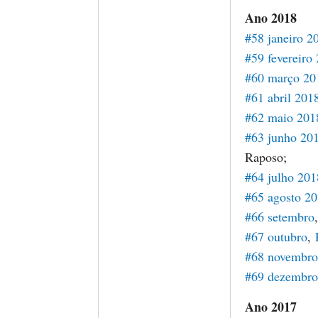
Ano 2018
#58 janeiro 2
#59 fevereiro
#60 março 20
#61 abril 201
#62 maio 201
#63 junho 20
Raposo;
#64 julho 201
#65 agosto 2
#66 setembro
#67 outubro
,
#68 novembro
#69 dezembro
Ano 2017