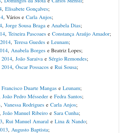
4
,
Domingos da Mota
e
Carlos Mensil
;
4
,
Elisabete Gonçalves
;
14
, Vários e
Carla Anjos
;
4
,
Jorge Sousa Braga
e
Anabela Dias
;
014
,
Teixeira Pascoaes
e
Constança Araújo Amador
;
 2014
,
Teresa Guedes
e
Leunam
;
2014
,
Anabela Borges
e Beatriz Lopes;
 2014
,
João Saraiva
e
Sérgio Remondes
;
 2014
,
Óscar Possacos
e
Rui Sousa
;
,
Francisco Duarte Mangas
e
Leunam
;
,
João Pedro Mésseder
e
Fedra Santos
;
3
,
Vanessa Rodrigues
e
Carla Anjos
;
,
João Manuel Ribeiro
e
Sara Cunha
;
13
,
Rui Manuel Amaral
e
Lina & Nando
;
2013
,
Augusto Baptista
;