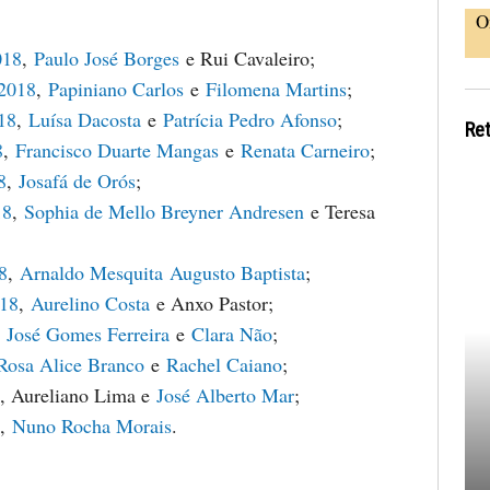
O
018
,
Paulo José Borges
e Rui Cavaleiro;
 2018
,
Papiniano Carlos
e
Filomena Martins
;
18
,
Luísa Dacosta
e
Patrícia Pedro Afonso
;
Re
8
,
Francisco Duarte Mangas
e
Renata Carneiro
;
8
,
Josafá de Orós
;
18
,
Sophia de Mello Breyner Andresen
e Teresa
8
,
Arnaldo Mesquita
Augusto Baptista
;
018
,
Aurelino Costa
e Anxo Pastor;
,
José Gomes Ferreira
e
Clara Não
;
Rosa Alice Branco
e
Rachel Caiano
;
, Aureliano Lima e
José Alberto Mar
;
,
Nuno Rocha Morais
.