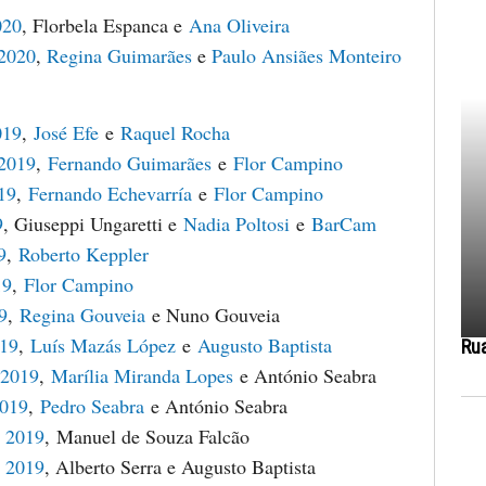
020
, Florbela Espanca e
Ana Oliveira
 2020
,
Regina Guimarães
e
Paulo Ansiães Monteiro
019
,
José Efe
e
Raquel Rocha
 2019
,
Fernando Guimarães
e
Flor Campino
19
,
Fernando Echevarría
e
Flor Campino
9
, Giuseppi Ungaretti e
Nadia Poltosi
e
BarCam
9
,
Roberto Keppler
19
,
Flor Campino
9
,
Regina Gouveia
e Nuno Gouveia
019
,
Luís Mazás López
e
Augusto Baptista
Ru
 2019
,
Marília Miranda Lopes
e António Seabra
2019
,
Pedro Seabra
e António Seabra
 2019
, Manuel de Souza Falcão
 2019
, Alberto Serra e Augusto Baptista