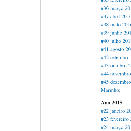
#36 março 20
#37 abril 201
#38 maio 201
#39 junho 20
#40 julho 201
#41 agosto 2
#42 setembro
#43 outubro 
#44 novembro
#45 dezembro
Marinho
;
Ano 2015
#22 janeiro 2
#23 fevereiro
#24 março 20