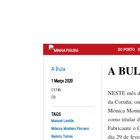
Correio
do
Porto
DO PORTO
D
A BUL
A Bula
1 Março 2020
1745
NESTE mês de
0
da Coruña, on
Mónica Monte
TAGS
como titular 
Manuel Lestón
Fabricante o C
Mónica Montero Parcero
dia 29 de feve
Ramiro Torres