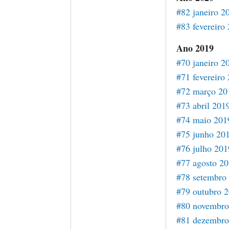
#82 janeiro 2
#83 fevereiro
Ano 2019
#70 janeiro 2
#71 fevereiro
#72 março 20
#73 abril 201
#74 maio 201
#75 junho 20
#76 julho 201
#77 agosto 2
#78 setembro
#79 outubro 
#80 novembro
#81 dezembro