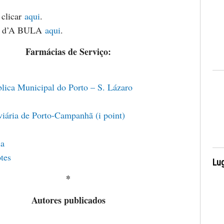
 clicar
aqui
.
m d’A BULA
aqui
.
Farmácias de Serviço:
blica Municipal do Porto – S. Lázaro
viária de Porto-Campanhã (i point)
ia
tes
Lug
*
Autores publicados