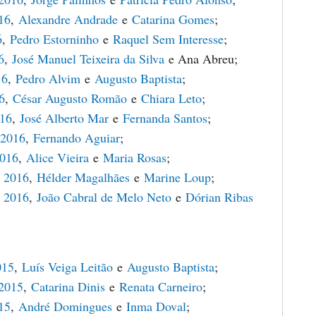
16
,
Alexandre Andrade
e
Catarina Gomes
;
6
,
Pedro Estorninho
e
Raquel Sem Interesse
;
6
,
José Manuel Teixeira da Silva
e Ana Abreu;
16
,
Pedro Alvim
e
Augusto Baptista
;
6
,
César Augusto Romão
e
Chiara Leto
;
016
,
José Alberto Mar
e
Fernanda Santos
;
 2016
,
Fernando Aguiar
;
2016
,
Alice Vieira
e
Maria Rosas
;
 2016
,
Hélder Magalhães
e
Marine Loup
;
 2016
,
João Cabral de Melo Neto
e
Dórian Ribas
015
,
Luís Veiga Leitão
e
Augusto Baptista
;
 2015
,
Catarina Dinis
e
Renata Carneiro
;
15
,
André Domingues
e
Inma Doval
;