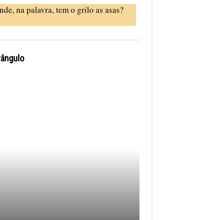
nde, na palavra, tem o grilo as asas?
tângulo