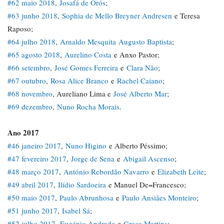
#62 maio 2018
,
Josafá de Orós
;
#63 junho 2018
,
Sophia de Mello Breyner Andresen
e Teresa
Raposo;
#64 julho 2018
,
Arnaldo Mesquita
Augusto Baptista
;
#65 agosto 2018
,
Aurelino Costa
e Anxo Pastor;
#66 setembro
,
José Gomes Ferreira
e
Clara Não
;
#67 outubro
,
Rosa Alice Branco
e
Rachel Caiano
;
#68 novembro
, Aureliano Lima e
José Alberto Mar
;
#69 dezembro
,
Nuno Rocha Morais
.
Ano 2017
#46 janeiro 2017
,
Nuno Higino
e Alberto Péssimo;
#47 fevereiro 2017
,
Jorge de Sena
e
Abigail Ascenso
;
#48 março 2017
,
António Rebordão Navarro
e
Elizabeth Leite
;
#49 abril 2017
,
Ilídio Sardoeira
e Manuel De=Francesco;
#50 maio 2017
,
Paulo Abrunhosa
e
Paulo Ansiães Monteiro
;
#51 junho 2017
,
Isabel Sá
;
#52 julho 2017
,
Eugénio Andrade
e
Graça Martins
;