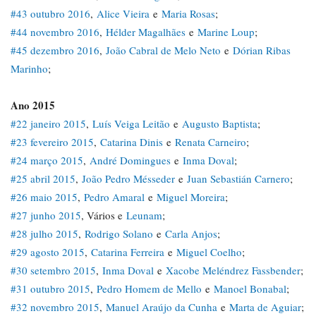
#43 outubro 2016
,
Alice Vieira
e
Maria Rosas
;
#44 novembro 2016
,
Hélder Magalhães
e
Marine Loup
;
#45 dezembro 2016
,
João Cabral de Melo Neto
e
Dórian Ribas
Marinho
;
Ano 2015
#22 janeiro 2015
,
Luís Veiga Leitão
e
Augusto Baptista
;
#23 fevereiro 2015
,
Catarina Dinis
e
Renata Carneiro
;
#24 março 2015
,
André Domingues
e
Inma Doval
;
#25 abril 2015
,
João Pedro Mésseder
e
Juan Sebastián Carnero
;
#26 maio 2015
,
Pedro Amaral
e
Miguel Moreira
;
#27 junho 2015
, Vários e
Leunam
;
#28 julho 2015
,
Rodrigo Solano
e
Carla Anjos
;
#29 agosto 2015
,
Catarina Ferreira
e
Miguel Coelho
;
#30 setembro 2015
,
Inma Doval
e
Xacobe Meléndrez Fassbender
;
#31 outubro 2015
,
Pedro Homem de Mello
e
Manoel Bonabal
;
#32 novembro 2015
,
Manuel Araújo da Cunha
e
Marta de Aguiar
;