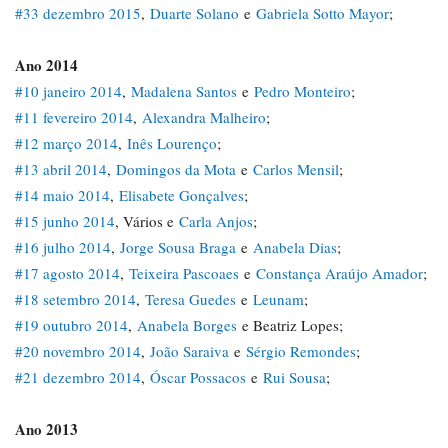
#33 dezembro 2015
,
Duarte Solano
e
Gabriela Sotto Mayor
;
Ano 2014
#10 janeiro 2014
,
Madalena Santos
e
Pedro Monteiro
;
#11 fevereiro 2014
,
Alexandra Malheiro
;
#12 março 2014
,
Inês Lourenço
;
#13 abril 2014
,
Domingos da Mota
e
Carlos Mensil
;
#14 maio 2014
,
Elisabete Gonçalves
;
#15 junho 2014
, Vários e
Carla Anjos
;
#16 julho 2014
,
Jorge Sousa Braga
e
Anabela Dias
;
#17 agosto 2014
,
Teixeira Pascoaes
e
Constança Araújo Amador
;
#18 setembro 2014
,
Teresa Guedes
e
Leunam
;
#19 outubro 2014
,
Anabela Borges
e Beatriz Lopes;
#20 novembro 2014
,
João Saraiva
e
Sérgio Remondes
;
#21 dezembro 2014
,
Óscar Possacos
e
Rui Sousa
;
Ano 2013