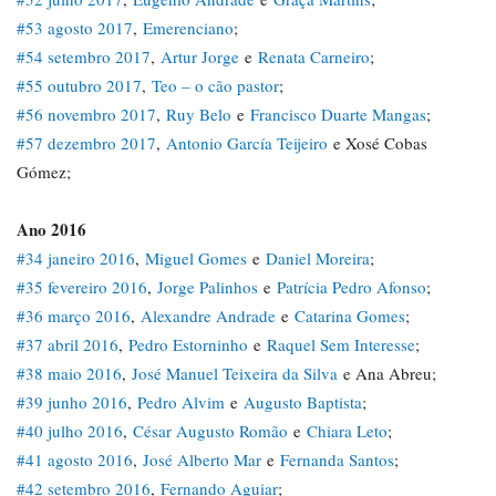
#53 agosto 2017
,
Emerenciano
;
#54 setembro 2017
,
Artur Jorge
e
Renata Carneiro
;
#55 outubro 2017
,
Teo – o cão pastor
;
#56 novembro 2017
,
Ruy Belo
e
Francisco Duarte Mangas
;
#57 dezembro 2017
,
Antonio García Teijeiro
e Xosé Cobas
Gómez;
Ano 2016
#34 janeiro 2016
,
Miguel Gomes
e
Daniel Moreira
;
#35 fevereiro 2016
,
Jorge Palinhos
e
Patrícia Pedro Afonso
;
#36 março 2016
,
Alexandre Andrade
e
Catarina Gomes
;
#37 abril 2016
,
Pedro Estorninho
e
Raquel Sem Interesse
;
#38 maio 2016
,
José Manuel Teixeira da Silva
e Ana Abreu;
#39 junho 2016
,
Pedro Alvim
e
Augusto Baptista
;
#40 julho 2016
,
César Augusto Romão
e
Chiara Leto
;
#41 agosto 2016
,
José Alberto Mar
e
Fernanda Santos
;
#42 setembro 2016
,
Fernando Aguiar
;