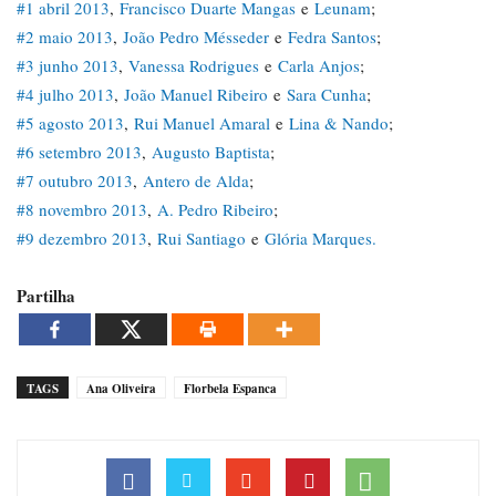
#1 abril 2013
,
Francisco Duarte Mangas
e
Leunam
;
#2 maio 2013
,
João Pedro Mésseder
e
Fedra Santos
;
#3 junho 2013
,
Vanessa Rodrigues
e
Carla Anjos
;
#4 julho 2013
,
João Manuel Ribeiro
e
Sara Cunha
;
#5 agosto 2013
,
Rui Manuel Amaral
e
Lina & Nando
;
#6 setembro 2013
,
Augusto Baptista
;
#7 outubro 2013
,
Antero de Alda
;
#8 novembro 2013
,
A. Pedro Ribeiro
;
#9 dezembro 2013
,
Rui Santiago
e
Glória Marques.
Partilha
TAGS
Ana Oliveira
Florbela Espanca