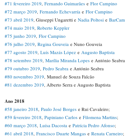
#71 fevereiro 2019
,
Fernando Guimarães
e
Flor Campino
#72 março 2019
,
Fernando Echevarría
e
Flor Campino
#73 abril 2019
, Giuseppi Ungaretti e
Nadia Poltosi
e
BarCam
#74 maio 2019
,
Roberto Keppler
#75 junho 2019
,
Flor Campino
#76 julho 2019
,
Regina Gouveia
e Nuno Gouveia
#77 agosto 2019
,
Luís Mazás López
e
Augusto Baptista
#78 setembro 2019
,
Marília Miranda Lopes
e António Seabra
#79 outubro 2019
,
Pedro Seabra
e António Seabra
#80 novembro 2019
, Manuel de Souza Falcão
#81 dezembro 2019
, Alberto Serra e Augusto Baptista
Ano 2018
#58 janeiro 2018
,
Paulo José Borges
e Rui Cavaleiro;
#59 fevereiro 2018
,
Papiniano Carlos
e
Filomena Martins
;
#60 março 2018
,
Luísa Dacosta
e
Patrícia Pedro Afonso
;
#61 abril 2018
,
Francisco Duarte Mangas
e
Renata Carneiro
;