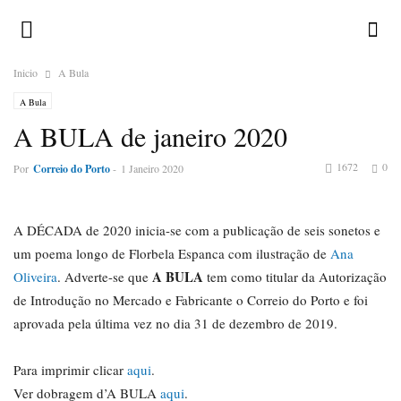
Inicio
A Bula
A Bula
A BULA de janeiro 2020
1672
0
Por
Correio do Porto
-
1 Janeiro 2020
A DÉCADA de 2020 inicia-se com a publicação de seis sonetos e
um poema longo de Florbela Espanca com ilustração de
Ana
A BULA
Oliveira
. Adverte-se que
tem como titular da Autorização
de Introdução no Mercado e Fabricante o Correio do Porto e foi
aprovada pela última vez no dia 31 de dezembro de 2019.
Para imprimir clicar
aqui
.
Ver dobragem d’A BULA
aqui
.