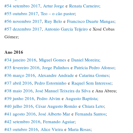
#54 setembro 2017
,
Artur Jorge
e
Renata Carneiro
;
#55 outubro 2017
,
Teo – o cão pastor
;
#56 novembro 2017
,
Ruy Belo
e
Francisco Duarte Mangas
;
#57 dezembro 2017
,
Antonio García Teijeiro
e Xosé Cobas
Gómez;
Ano 2016
#34 janeiro 2016
,
Miguel Gomes
e
Daniel Moreira
;
#35 fevereiro 2016
,
Jorge Palinhos
e
Patrícia Pedro Afonso
;
#36 março 2016
,
Alexandre Andrade
e
Catarina Gomes
;
#37 abril 2016
,
Pedro Estorninho
e
Raquel Sem Interesse
;
#38 maio 2016
,
José Manuel Teixeira da Silva
e Ana Abreu;
#39 junho 2016
,
Pedro Alvim
e
Augusto Baptista
;
#40 julho 2016
,
César Augusto Romão
e
Chiara Leto
;
#41 agosto 2016
,
José Alberto Mar
e
Fernanda Santos
;
#42 setembro 2016
,
Fernando Aguiar
;
#43 outubro 2016
,
Alice Vieira
e
Maria Rosas
;