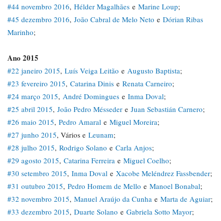
#44 novembro 2016
,
Hélder Magalhães
e
Marine Loup
;
#45 dezembro 2016
,
João Cabral de Melo Neto
e
Dórian Ribas
Marinho
;
Ano 2015
#22 janeiro 2015
,
Luís Veiga Leitão
e
Augusto Baptista
;
#23 fevereiro 2015
,
Catarina Dinis
e
Renata Carneiro
;
#24 março 2015
,
André Domingues
e
Inma Doval
;
#25 abril 2015
,
João Pedro Mésseder
e
Juan Sebastián Carnero
;
#26 maio 2015
,
Pedro Amaral
e
Miguel Moreira
;
#27 junho 2015
, Vários e
Leunam
;
#28 julho 2015
,
Rodrigo Solano
e
Carla Anjos
;
#29 agosto 2015
,
Catarina Ferreira
e
Miguel Coelho
;
#30 setembro 2015
,
Inma Doval
e
Xacobe Meléndrez Fassbender
;
#31 outubro 2015
,
Pedro Homem de Mello
e
Manoel Bonabal
;
#32 novembro 2015
,
Manuel Araújo da Cunha
e
Marta de Aguiar
;
#33 dezembro 2015
,
Duarte Solano
e
Gabriela Sotto Mayor
;