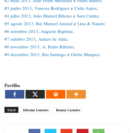
#2 maio 2013
,
João Pedro Mésseder
e
Fedra Santos
;
#3 junho 2013
,
Vanessa Rodrigues
e
Carla Anjos
;
#4 julho 2013
,
João Manuel Ribeiro
e
Sara Cunha
;
#5 agosto 2013
,
Rui Manuel Amaral
e
Lina & Nando
;
#6 setembro 2013
,
Augusto Baptista
;
#7 outubro 2013
,
Antero de Alda
;
#8 novembro 2013
,
A. Pedro Ribeiro
;
#9 dezembro 2013
,
Rui Santiago
e
Glória Marques.
Partilha
TAGS
Edweine Loureiro
Renata Carneiro