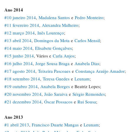
Ano 2014
#10 janeiro 2014
,
Madalena Santos
e
Pedro Monteiro
;
#11 fevereiro 2014
,
Alexandra Malheiro
;
#12 março 2014
,
Inês Lourenço
;
#13 abril 2014
,
Domingos da Mota
e
Carlos Mensil
;
#14 maio 2014
,
Elisabete Gonçalves
;
#15 junho 2014
, Vários e
Carla Anjos
;
#16 julho 2014
,
Jorge Sousa Braga
e
Anabela Dias
;
#17 agosto 2014
,
Teixeira Pascoaes
e
Constança Araújo Amador
;
#18 setembro 2014
,
Teresa Guedes
e
Leunam
;
#19 outubro 2014
,
Anabela Borges
e Beatriz Lopes;
#20 novembro 2014
,
João Saraiva
e
Sérgio Remondes
;
#21 dezembro 2014
,
Óscar Possacos
e
Rui Sousa
;
Ano 2013
#1 abril 2013
,
Francisco Duarte Mangas
e
Leunam
;