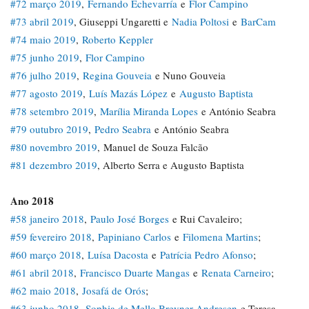
#72 março 2019
,
Fernando Echevarría
e
Flor Campino
#73 abril 2019
, Giuseppi Ungaretti e
Nadia Poltosi
e
BarCam
#74 maio 2019
,
Roberto Keppler
#75 junho 2019
,
Flor Campino
#76 julho 2019
,
Regina Gouveia
e Nuno Gouveia
#77 agosto 2019
,
Luís Mazás López
e
Augusto Baptista
#78 setembro 2019
,
Marília Miranda Lopes
e António Seabra
#79 outubro 2019
,
Pedro Seabra
e António Seabra
#80 novembro 2019
, Manuel de Souza Falcão
#81 dezembro 2019
, Alberto Serra e Augusto Baptista
Ano 2018
#58 janeiro 2018
,
Paulo José Borges
e Rui Cavaleiro;
#59 fevereiro 2018
,
Papiniano Carlos
e
Filomena Martins
;
#60 março 2018
,
Luísa Dacosta
e
Patrícia Pedro Afonso
;
#61 abril 2018
,
Francisco Duarte Mangas
e
Renata Carneiro
;
#62 maio 2018
,
Josafá de Orós
;
#63 junho 2018
,
Sophia de Mello Breyner Andresen
e Teresa