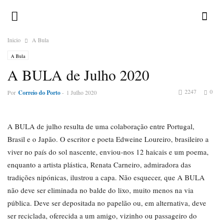
Inicio
A Bula
A Bula
A BULA de Julho 2020
2247
0
Por
Correio do Porto
-
1 Julho 2020
A BULA de julho resulta de uma colaboração entre Portugal,
Brasil e o Japão. O escritor e poeta Edweine Loureiro, brasileiro a
viver no país do sol nascente, enviou-nos 12 haicais e um poema,
enquanto a artista plástica, Renata Carneiro, admiradora das
tradições nipónicas, ilustrou a capa. Não esquecer, que A BULA
não deve ser eliminada no balde do lixo, muito menos na via
pública. Deve ser depositada no papelão ou, em alternativa, deve
ser reciclada, oferecida a um amigo, vizinho ou passageiro do